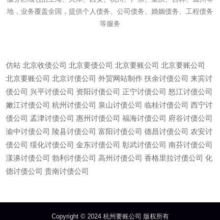
地，业务覆盖全国，提供个人债务、公司债务、婚姻债务、工程债务
等服务
仿站
北京收债公司
北京要债公司
北京要账公司
北京要账公司
北京要账公司
北京讨债公司
外贸网站制作
扶余讨债公司
来宾讨
债公司
兴平讨债公司
资阳讨债公司
正宁讨债公司
怒江讨债公司
嫩江讨债公司
杭州讨债公司
泉山讨债公司
临桂讨债公司
西宁讨
债公司
孟津讨债公司
惠州讨债公司
福海讨债公司
府谷讨债公司
渝中讨债公司
陵县讨债公司
富阳讨债公司
德昌讨债公司
农安讨
债公司
绥化讨债公司
金东讨债公司
彰武讨债公司
南芬讨债公司
漾濞讨债公司
勃利讨债公司
高州讨债公司
香格里拉讨债公司
化
微信
13685747439
德讨债公司
贵南讨债公司
Copyright © 2024 杭州要账公司 版权所有