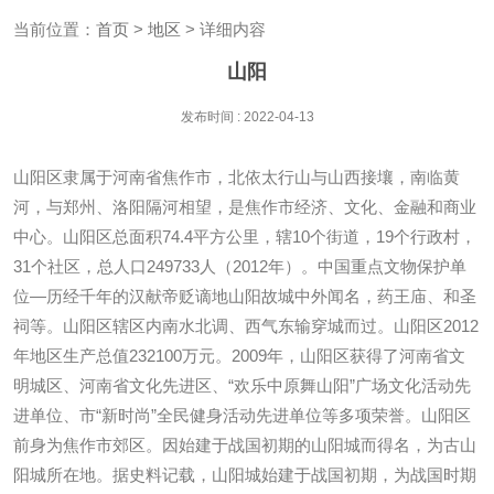
当前位置：
首页
>
地区
> 详细内容
山阳
发布时间 : 2022-04-13
山阳区隶属于河南省焦作市，北依太行山与山西接壤，南临黄
河，与郑州、洛阳隔河相望，是焦作市经济、文化、金融和商业
中心。山阳区总面积74.4平方公里，辖10个街道，19个行政村，
31个社区，总人口249733人（2012年）。中国重点文物保护单
位—历经千年的汉献帝贬谪地山阳故城中外闻名，药王庙、和圣
祠等。山阳区辖区内南水北调、西气东输穿城而过。山阳区2012
年地区生产总值232100万元。2009年，山阳区获得了河南省文
明城区、河南省文化先进区、“欢乐中原舞山阳”广场文化活动先
进单位、市“新时尚”全民健身活动先进单位等多项荣誉。山阳区
前身为焦作市郊区。因始建于战国初期的山阳城而得名，为古山
阳城所在地。据史料记载，山阳城始建于战国初期，为战国时期