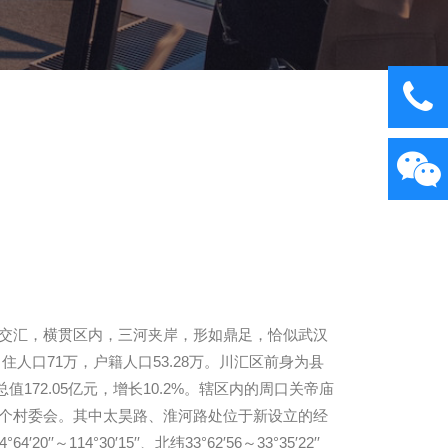
交汇，横贯区内，三河夹岸，形如鼎足，恰似武汉
常住人口71万，户籍人口53.28万。川汇区前身为县
72.05亿元，增长10.2%。辖区内的周口关帝庙
、66个村委会。其中太昊路、淮河路处位于新设立的经
0′15′′、北纬33°62′56～33°35′22′′