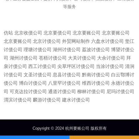
等服务
仿站
北京收债公司
北京要债公司
北京要账公司
北京要账公司
北京要账公司
北京讨债公司
外贸网站制作
六盘水讨债公司
垫江
讨债公司
理塘讨债公司
湖州讨债公司
荔波讨债公司
博望讨债公
司
湖州讨债公司
苍梧讨债公司
大关讨债公司
大余讨债公司
拜
泉讨债公司
西工讨债公司
尖草坪区讨债公司
当涂讨债公司
清涧
讨债公司
文圣讨债公司
息县讨债公司
黔南讨债公司
白云鄂博讨
债公司
博白讨债公司
八里罕讨债公司
维西讨债公司
永德讨债公
司
可克达拉讨债公司
通道讨债公司
柳林讨债公司
尼玛讨债公司
微信
13685747439
渭滨讨债公司
麟游讨债公司
建水讨债公司
Copyright © 2024 杭州要账公司 版权所有