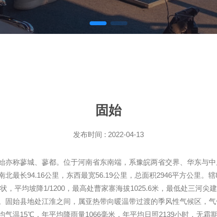
固始
发布时间 : 2022-04-13
始亦称蓼城、蓼都。位于河南省东南端，系豫皖两省交界、华东与中
32°35′。南北最长94.16公里，东西最宽56.19公里，总面积2946平方
，平均坡降1/1200，最高处曹家寨海拔1025.6米，最低处三河
。固始县地处江淮之间，属亚热带向暖温带过渡的季风性气候区，气
温15℃，年平均降雨量1066毫米，年平均日照2139小时，无霜期