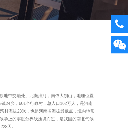
原地带交融处。北濒淮河，南依大别山，地理位置
公里。辖8镇24乡，601个行政村，总人口162万人，是河南
尖建湾村海拔23米，也是河南省海拔最低点，境内地形
候学上的零度分界线压境而过，是我国的南北气候
228天。