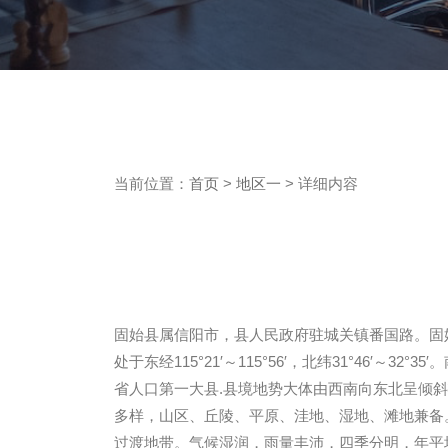
当前位置：
首页
>
地区一
> 详细内容
固始县属信阳市，县人民政府驻城关镇番国路。固
处于东经115°21′～115°56′，北纬31°46′～
省人口第一大县.县境地势大体由西南向东北呈倾斜状
多样，山区、丘陵、平原、洼地、湿地、滩地兼备
过渡地带。气候湿润，雨量丰沛，四季分明，年平均气