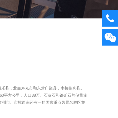
东临昌乐县，北靠寿光市和东营广饶县，南接临朐县。
9平方公里，人口88万。石灰石和铁矿石的储量较
青州市。市境西南还有一处国家重点风景名胜区亦