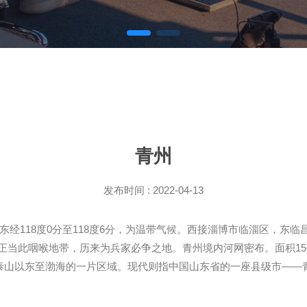
青州
发布时间 : 2022-04-13
，东经118度0分至118度6分，为温带气候。西接淄博市临淄区，
当此咽喉地带，历来为兵家必争之地。青州境内河网密布。面积156
指泰山以东至渤海的一片区域。现代则指中国山东省的一座县级市——