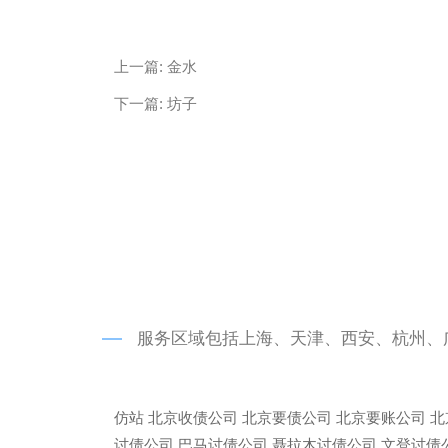
微信
13685747439
上一篇:
金水
下一篇:
坊子
服务区域包括上海、天津、西安、杭州、
仿站
北京收债公司
北京要债公司
北京要账公司
北
讨债公司
巴马讨债公司
聂拉木讨债公司
文登讨债