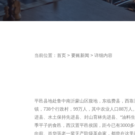
当前位置：
首页
>
要账新闻
> 详细内容
平邑县地处鲁中南沂蒙山区腹地，东临费县，西靠泗水
镇，738个行政村，99万人，其中农业人口88万
进县、水土保持先进县、封山育林先进县、“油料生
季平子的食邑，西汉置平邑侯国，距今已有300
向前、肖华等老一辈无产阶级革命家，都曾在这里战