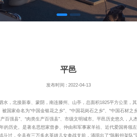
平邑
发布时间 : 2022-04-13
，北接新泰、蒙阴，南连滕州、山亭，总面积1825平方公里，其中山
人。被国家命名为“中国金银花之乡”、“中国花岗石之乡”、“中国石材
产百强县”、“肉类生产百强县”、市级文明城市。平邑历史悠久，人
0多年的历史。是著名思想家曾参、仲由和军事家羊祜、近代爱国将领
斗过，全县有三万多名英雄儿女参战支前，涌现出了“陈毅担架队”等