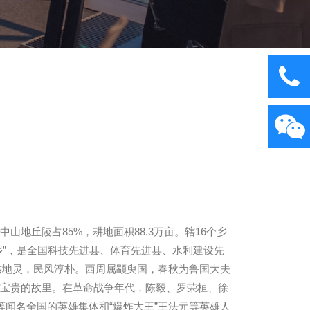
地丘陵占85%，耕地面积88.3万亩。辖16个乡
之乡”，是全国科技先进县、体育先进县、水利建设先
杰地灵，民风淳朴。西周属颛臾国，春秋为鲁国大夫
左宝贵的故里。在革命战争年代，陈毅、罗荣桓、徐
闻名全国的英雄集体和“爆炸大王”王法元等英雄人