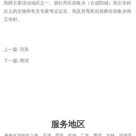
尧舜主要活动地区之一。据牡丹区胡集乡（古成阳城）尧王寺村
出土的文物和有关专家考证证实，尧及其母死后就葬在胡集乡尧
王寺村。
上一篇:
河东
下一篇:
商河
服务地区
服务区域包括上海、天津、西安、杭州、广东、重庆、吉林、温州等