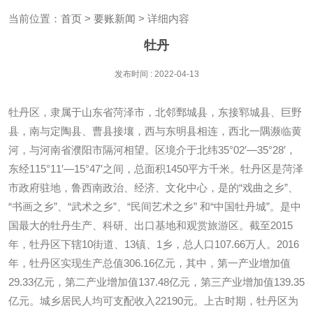
当前位置：
首页
>
要账新闻
> 详细内容
牡丹
发布时间 : 2022-04-13
牡丹区，隶属于山东省菏泽市，北邻鄄城县，东接郓城县、巨野
县，南与定陶县、曹县接壤，西与东明县相连，西北一隅濒临黄
河，与河南省濮阳市隔河相望。区境介于北纬35°02′—35°28′，
东经115°11′—15°47′之间，总面积1450平方千米。牡丹区是菏泽
市政府驻地，鲁西南政治、经济、文化中心，是的“戏曲之乡”、
“书画之乡”、“武术之乡”、“民间艺术之乡” 和“中国牡丹城”。是中
国最大的牡丹生产、科研、出口基地和观赏旅游区。截至2015
年，牡丹区下辖10街道、13镇、1乡，总人口107.66万人。2016
年，牡丹区实现生产总值306.16亿元，其中，第一产业增加值
29.33亿元，第二产业增加值137.48亿元，第三产业增加值139.35
亿元。城乡居民人均可支配收入22190元。上古时期，牡丹区为