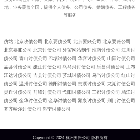
地，业务覆盖全国，提供个人债务、公司债务、婚姻债务、工程债务
等服务
仿站
北京收债公司
北京要债公司
北京要账公司
北京要账公司
北京要账公司
北京讨债公司
外贸网站制作
淮南讨债公司
江川讨
债公司
青山讨债公司
巴塘讨债公司
华容讨债公司
山阳讨债公司
盂县讨债公司
嫩江讨债公司
乌马河讨债公司
乐昌讨债公司
工布
江达讨债公司
吉县讨债公司
芗城讨债公司
乌当讨债公司
红山讨
债公司
温州讨债公司
德阳讨债公司
慈溪讨债公司
龙湖讨债公司
灵丘讨债公司
前锋讨债公司
弋阳讨债公司
三都讨债公司
鸠江讨
债公司
金华讨债公司
金华讨债公司
颍泉讨债公司
荆门讨债公司
微信
13685747439
齐齐哈尔讨债公司
邕宁讨债公司
Copyright © 2024 杭州要账公司 版权所有