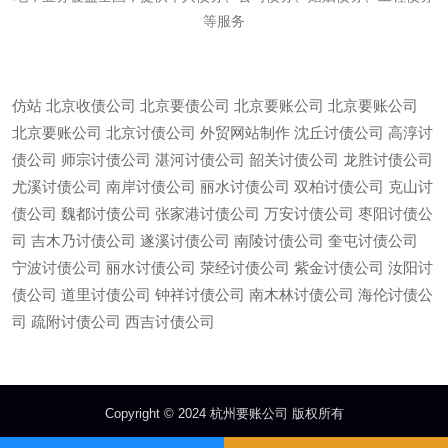
等服务
仿站
北京收债公司
北京要债公司
北京要账公司
北京要账公司
北京要账公司
北京讨债公司
外贸网站制作
沈丘讨债公司
高淳讨
债公司
师宗讨债公司
湛河讨债公司
韶关讨债公司
龙胜讨债公司
尤溪讨债公司
南岸讨债公司
丽水讨债公司
双柏讨债公司
克山讨
债公司
魏都讨债公司
张家港讨债公司
万安讨债公司
枣阳讨债公
司
吉木乃讨债公司
遂溪讨债公司
南陵讨债公司
奎屯讨债公司
宁波讨债公司
丽水讨债公司
荥经讨债公司
紫金讨债公司
汝阳讨
债公司
道里讨债公司
钟祥讨债公司
南木林讨债公司
海伦讨债公
微信
13685747439
司
疏附讨债公司
西吉讨债公司
Copyright © 2024 杭州要账公司 版权所有