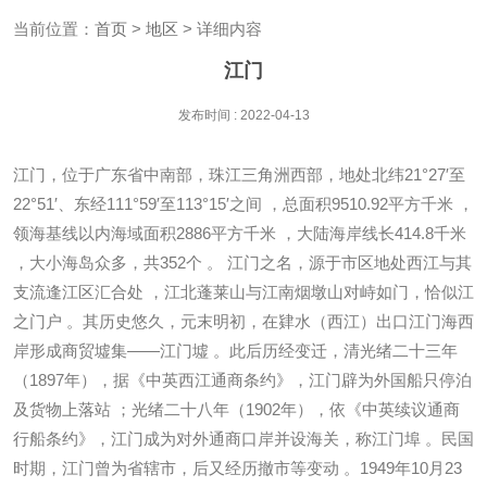
当前位置：
首页
>
地区
> 详细内容
江门
发布时间 : 2022-04-13
江门，位于广东省中南部，珠江三角洲西部，地处北纬21°27′至
22°51′、东经111°59′至113°15′之间 ，总面积9510.92平方千米 ，
领海基线以内海域面积2886平方千米 ，大陆海岸线长414.8千米
，大小海岛众多，共352个 。 江门之名，源于市区地处西江与其
支流逢江区汇合处 ，江北蓬莱山与江南烟墩山对峙如门，恰似江
之门户 。其历史悠久，元末明初，在肄水（西江）出口江门海西
岸形成商贸墟集——江门墟 。此后历经变迁，清光绪二十三年
（1897年），据《中英西江通商条约》，江门辟为外国船只停泊
及货物上落站 ；光绪二十八年（1902年），依《中英续议通商
行船条约》，江门成为对外通商口岸并设海关，称江门埠 。民国
时期，江门曾为省辖市，后又经历撤市等变动 。1949年10月23