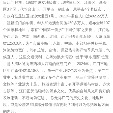
日江门解放，1983年设立地级市 。现辖蓬江区、江海区、新会
区3个区，代管台山市、开平市、鹤山市、恩平市4个县级市 ，
市政府驻蓬江区白沙大道西1号 。2022年常住人口达482.22万人
，祖籍江门的华侨、华人和港澳台同胞450多万人，遍布全球107
个国家和地区 ，素有“中国第一侨乡”“中国侨都”之美誉 。 江门地
势西北高，东南、南西低 。北部、西北部多山地丘陵，天露山海
拔1250.9米，为全市最高峰 ；东部、中部、南部则是冲积平原、
河流阶地宽广，间有丘陵、台地 。属亚热带海洋性季风气候，气
候宜人 。这里交通便利，在粤港澳大湾区中处于“承东启西”位置
，是大湾区通向粤西和大西南的枢纽门户 。 2024年，江门市地
区生产总值4210.18亿元 。第一产业以特色农业为亮点 ；第二产
业中，制造业当家，形成了多个产业集群 ；第三产业蓬勃发展，
文旅等产业活力十足 。旅游资源丰富，有开平碉楼与村落、赤坎
古镇等 。江门正凭借独特的侨乡文化、优美的自然风光和良好的
发展态势，不断向前迈进 。 你觉得江门的历史文化、地理环
境，或是经济发展哪部分最值得深挖呢？我可以为你拓展这方面
的内容。