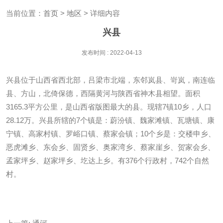
当前位置：
首页
>
地区
> 详细内容
兴县
发布时间 : 2022-04-13
兴县位于山西省西北部，吕梁市北端，东邻岚县、岢岚，南连临
县、方山，北倚保德，西隔黄河与陕西省神木县相望。面积
3165.3平方公里，是山西省版图最大的县。现辖7镇10乡，人口
28.12万。兴县所辖的7个镇是：蔚汾镇、魏家滩镇、瓦塘镇、康
宁镇、高家村镇、罗峪口镇、蔡家会镇；10个乡是：交楼申乡、
恶虎滩乡、东会乡、固贤乡、奥家湾乡、蔡家崖乡、贺家会乡、
孟家坪乡、赵家坪乡、圪达上乡。有376个行政村，742个自然
村。