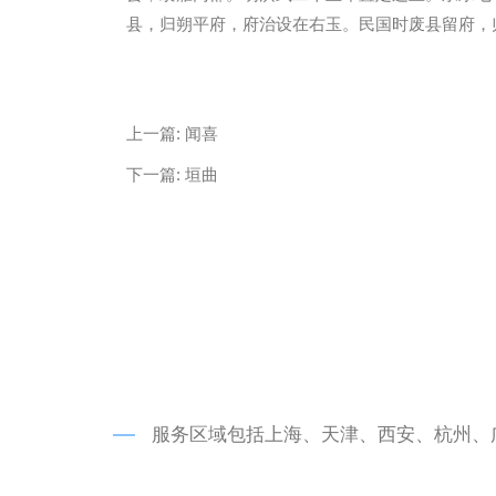
县，归朔平府，府治设在右玉。民国时废县留府，
微信
13685747439
上一篇:
闻喜
下一篇:
垣曲
服务区域包括上海、天津、西安、杭州、