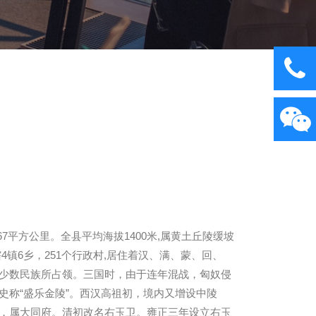
7平方公里。全县平均海拔1400米,属黄土丘陵缓坡
镇6乡，251个行政村,居住着汉、满、蒙、回、
北方少数民族所占领。三国时，由于连年混战，匈奴侵
称“盛乐金陵”。西汉高祖初，境内又增设中陵
，属大同府。清初改名右玉卫。雍正三年设立右玉