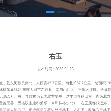
右玉
发布时间 : 2022-04-13
苍头河纵贯南北，东西宽45.7公里。南北长67.7公里，总面积196
格尔县毗邻,东连大同市左云县，南与山阴县、平鲁区接壤。全县辖4
农业人口8.5万。右玉县自古为我国北方要塞，这里自春秋以前一直为
置善无县，因拓跋圭建都盛乐（今和林格尔北），右玉属都城近郊，史
年又设大同右卫。正统年间又将边外玉林卫并入右卫，改称右玉林卫