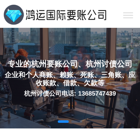
专业的杭州要账公司、杭州讨债公司
企业和个人商账、赖账、死账、三角账、应
收账款、借款、欠款等
杭州讨债公司电话: 13685747439