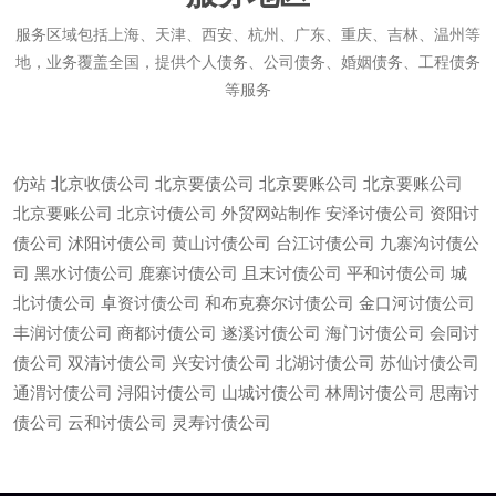
服务区域包括上海、天津、西安、杭州、广东、重庆、吉林、温州等
地，业务覆盖全国，提供个人债务、公司债务、婚姻债务、工程债务
等服务
仿站
北京收债公司
北京要债公司
北京要账公司
北京要账公司
北京要账公司
北京讨债公司
外贸网站制作
安泽讨债公司
资阳讨
债公司
沭阳讨债公司
黄山讨债公司
台江讨债公司
九寨沟讨债公
司
黑水讨债公司
鹿寨讨债公司
且末讨债公司
平和讨债公司
城
北讨债公司
卓资讨债公司
和布克赛尔讨债公司
金口河讨债公司
丰润讨债公司
商都讨债公司
遂溪讨债公司
海门讨债公司
会同讨
债公司
双清讨债公司
兴安讨债公司
北湖讨债公司
苏仙讨债公司
通渭讨债公司
浔阳讨债公司
山城讨债公司
林周讨债公司
思南讨
微信
13685747439
债公司
云和讨债公司
灵寿讨债公司