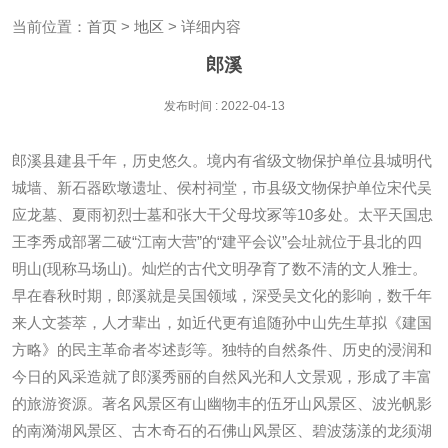
当前位置：
首页
>
地区
> 详细内容
郎溪
发布时间 : 2022-04-13
郎溪县建县千年，历史悠久。境内有省级文物保护单位县城明代
城墙、新石器欧墩遗址、侯村祠堂，市县级文物保护单位宋代吴
应龙墓、夏雨初烈士墓和张大干父母坟冢等10多处。太平天国忠
王李秀成部署二破“江南大营”的“建平会议”会址就位于县北的四
明山(现称马场山)。灿烂的古代文明孕育了数不清的文人雅士。
早在春秋时期，郎溪就是吴国领域，深受吴文化的影响，数千年
来人文荟萃，人才辈出，如近代更有追随孙中山先生草拟《建国
方略》的民主革命者岑述彭等。独特的自然条件、历史的浸润和
今日的风采造就了郎溪秀丽的自然风光和人文景观，形成了丰富
的旅游资源。著名风景区有山幽物丰的伍牙山风景区、波光帆影
的南漪湖风景区、古木奇石的石佛山风景区、碧波荡漾的龙须湖