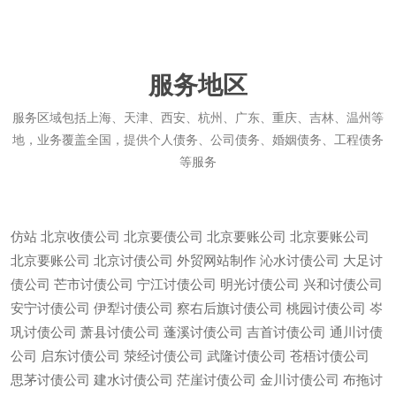
服务地区
服务区域包括上海、天津、西安、杭州、广东、重庆、吉林、温州等
地，业务覆盖全国，提供个人债务、公司债务、婚姻债务、工程债务
等服务
仿站
北京收债公司
北京要债公司
北京要账公司
北京要账公司
北京要账公司
北京讨债公司
外贸网站制作
沁水讨债公司
大足讨
债公司
芒市讨债公司
宁江讨债公司
明光讨债公司
兴和讨债公司
安宁讨债公司
伊犁讨债公司
察右后旗讨债公司
桃园讨债公司
岑
巩讨债公司
萧县讨债公司
蓬溪讨债公司
吉首讨债公司
通川讨债
公司
启东讨债公司
荥经讨债公司
武隆讨债公司
苍梧讨债公司
思茅讨债公司
建水讨债公司
茫崖讨债公司
金川讨债公司
布拖讨