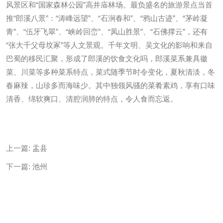
风景区和“国家森林公园”高井庙林场。最负盛名的旅游景点当首
推“郎溪八景”：“涛峰远望”、“石涧春和”、“鸦山古迹”、“茅岭凝
青”、“伍牙飞翠”、“峡岭回峦”、“凤山胜景”、“石佛撑云”，还有
“张大千父母坟冢”等人文景观。千年文明、吴文化的影响和来自
巴蜀的移民汇聚，形成了郎溪的饮食文化吗，郎溪菜系兼具徽
菜、川菜等多种菜系特点，菜式随季节时令变化，夏秋清淡，冬
春麻辣，山珍多而海味少。其中独领风骚的菜肴素鸡，享有口味
清香、绵软爽口、清腔润肺的特点，令人食而忘返。
上一篇:
盂县
下一篇:
池州