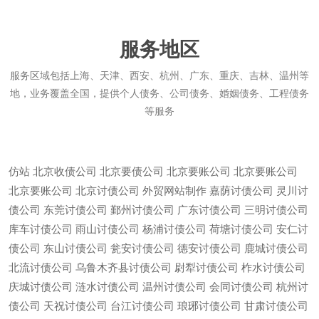
服务地区
服务区域包括上海、天津、西安、杭州、广东、重庆、吉林、温州等
地，业务覆盖全国，提供个人债务、公司债务、婚姻债务、工程债务
等服务
仿站
北京收债公司
北京要债公司
北京要账公司
北京要账公司
北京要账公司
北京讨债公司
外贸网站制作
嘉荫讨债公司
灵川讨
债公司
东莞讨债公司
鄞州讨债公司
广东讨债公司
三明讨债公司
库车讨债公司
雨山讨债公司
杨浦讨债公司
荷塘讨债公司
安仁讨
债公司
东山讨债公司
瓮安讨债公司
德安讨债公司
鹿城讨债公司
北流讨债公司
乌鲁木齐县讨债公司
尉犁讨债公司
柞水讨债公司
庆城讨债公司
涟水讨债公司
温州讨债公司
会同讨债公司
杭州讨
债公司
天祝讨债公司
台江讨债公司
琅琊讨债公司
甘肃讨债公司
微信
13685747439