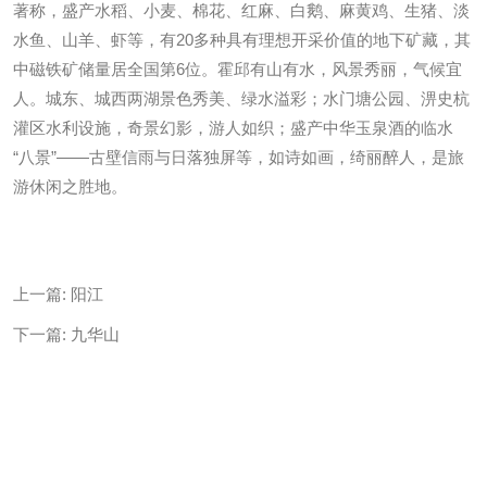
著称，盛产水稻、小麦、棉花、红麻、白鹅、麻黄鸡、生猪、淡
水鱼、山羊、虾等，有20多种具有理想开采价值的地下矿藏，其
中磁铁矿储量居全国第6位。霍邱有山有水，风景秀丽，气候宜
人。城东、城西两湖景色秀美、绿水溢彩；水门塘公园、淠史杭
灌区水利设施，奇景幻影，游人如织；盛产中华玉泉酒的临水
“八景”——古壁信雨与日落独屏等，如诗如画，绮丽醉人，是旅
游休闲之胜地。
上一篇:
阳江
下一篇:
九华山