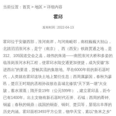
当前位置：
首页
>
地区
> 详细内容
霍邱
发布时间 : 2022-04-13
霍邱位于安徽西部，淮河南岸，与河南毗邻，南枕巍巍大别山，
北踏滔滔淮河水，是宁（南京）、西（西安）铁路贯通之地，是
312、105国道交会之县，雄伟的朱港——南照淮河大桥和多姿的
临淮岗淮河水利工程，使霍邱水陆交通更加便捷，成为安徽“东
进西出”的要道，货畅其流的集散地。早在6000年前的新石器时
代，人类就在霍邱这块土地上繁衍生息；西周属蓼国，春秋为蓼
邑，楚庄王时期的丞相孙叔敖在县城北修筑“天下第一塘”大业
陂，蓄水灌溉；隋开皇19年（公元599年），建立霍邱县，距今
已有1400年。出土文物有新石器时代石斧、石钺；西周的甬钟、
铜鉴；春秋的铜鼎；战国的铜壶、铜剑、楚贝等，显现出丰厚的
历史内涵。霍邱面积3493平方公里，物华天宝，素以“鱼米之乡”