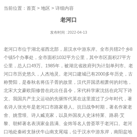
当前位置：
首页
>
地区
> 详细内容
老河口
发布时间 : 2022-04-13
老河口市位于湖北省西北部，居汉水中游东岸。全市共辖2个乡8
个镇5个办事处，全市面积1032平方公里，其中市区面积27平方
公里，总人口49万。1985年，被湖北省政府列为计划单列市。老
河口市历史悠久，人杰地灵。老河口建城已有2000多年历史，古
称赞阳，是春秋名将伍子胥的故里，汉代开国丞相萧何的封地，
北宋大文豪欧阳修曾在此出任县令，宋代科学家沈括在此写下诗
文。我国共产主义运动的先驱恽代英在这里渡过了少年时代，著
名诗人张光年是老河口市路家巷人。抗日战争时期，著名作家老
舍、姚雪垠、诗人臧克家，以及外国友人史沫特莱、路易·艾
黎、朝鲜著名表演家金昌满、金炜等名人曾荟萃于老河口。老河
口地处秦岭支脉伏牛山南支尾端，位于汉水中游东岸，南阳盆地