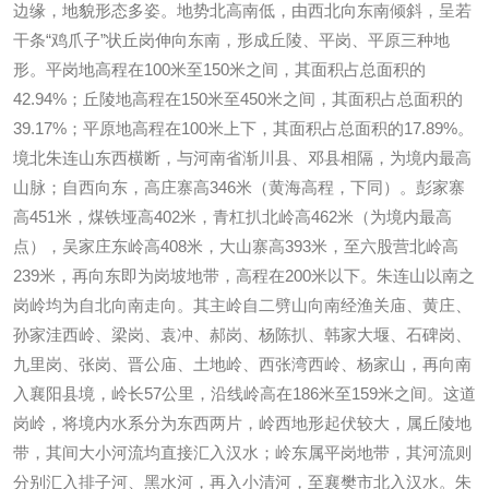
边缘，地貌形态多姿。地势北高南低，由西北向东南倾斜，呈若
干条“鸡爪子”状丘岗伸向东南，形成丘陵、平岗、平原三种地
形。平岗地高程在100米至150米之间，其面积占总面积的
42.94%；丘陵地高程在150米至450米之间，其面积占总面积的
39.17%；平原地高程在100米上下，其面积占总面积的17.89%。
境北朱连山东西横断，与河南省渐川县、邓县相隔，为境内最高
山脉；自西向东，高庄寨高346米（黄海高程，下同）。彭家寨
高451米，煤铁垭高402米，青杠扒北岭高462米（为境内最高
点），吴家庄东岭高408米，大山寨高393米，至六股营北岭高
239米，再向东即为岗坡地带，高程在200米以下。朱连山以南之
岗岭均为自北向南走向。其主岭自二劈山向南经渔关庙、黄庄、
孙家洼西岭、梁岗、袁冲、郝岗、杨陈扒、韩家大堰、石碑岗、
九里岗、张岗、晋公庙、土地岭、西张湾西岭、杨家山，再向南
入襄阳县境，岭长57公里，沿线岭高在186米至159米之间。这道
岗岭，将境内水系分为东西两片，岭西地形起伏较大，属丘陵地
带，其间大小河流均直接汇入汉水；岭东属平岗地带，其河流则
分别汇入排子河、黑水河，再入小清河，至襄樊市北入汉水。朱