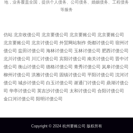
地，业务覆盖全国，提供个人债务、公司债务、婚姻债务、工程债务
等服务
仿站
北京收债公司
北京要债公司
北京要账公司
北京要账公司
北京要账公司
北京讨债公司
外贸网站制作
尧都讨债公司
宿州讨
债公司
盐田讨债公司
海林讨债公司
玉林讨债公司
肥西讨债公司
北川讨债公司
川汇讨债公司
宾阳讨债公司
南关讨债公司
晋中讨
债公司
衡山讨债公司
德格讨债公司
青秀讨债公司
岚皋讨债公司
柳州讨债公司
洪雅讨债公司
固镇讨债公司
平阳讨债公司
沈河讨
债公司
城步讨债公司
白玉讨债公司
谢通门讨债公司
鼎湖讨债公
司
华亭讨债公司
英吉沙讨债公司
太和讨债公司
合阳讨债公司
微信
13685747439
金口河讨债公司
阳明讨债公司
Copyright © 2024 杭州要账公司 版权所有