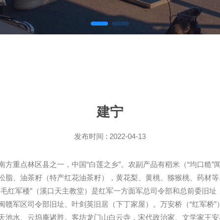
建宁
发布时间 : 2022-04-13
方重点林区县之一，中国“白莲之乡”。农副产品有稻米（“均口糙”闻
松脂、油茶籽（特产红花油茶籽），黄花梨、黄桃、猕猴桃、药材等
朱毛红军楼”（溪口天主教堂）是红军一方面军总司令部和总前委旧址
赣军区司令部旧址、叶剑英旧居（下丁家屋）。万安桥（“红军桥”）
天池水、云坞庵诸胜。客坊龙门山白云寺，宋代政治家、文学家王安石