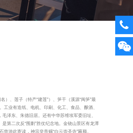
名）、莲子（特产“建莲”）、笋干（溪源“闽笋”最
。工业有造纸、电机、印刷、化工、食品、酿酒、
，毛泽东、朱德旧居。还有中华苏维埃军委旧址、
是第二次反“围剿”胜仗纪念地。金铙山景区有龙潭
曾游此寄读，神宗皇帝赐“白云崇圣寺”匾额。