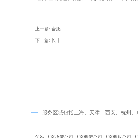
微信
13685747439
上一篇:
合肥
下一篇:
长丰
服务区域包括上海、天津、西安、杭州、
仿站
北京收债公司
北京要债公司
北京要账公司
北