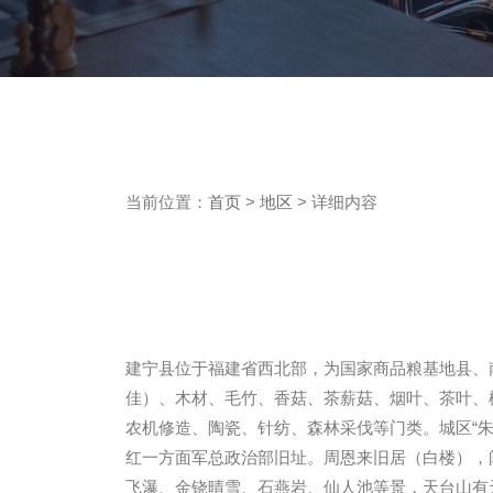
当前位置：
首页
>
地区
> 详细内容
建宁县位于福建省西北部，为国家商品粮基地县、南
佳）、木材、毛竹、香菇、茶薪菇、烟叶、茶叶、
农机修造、陶瓷、针纺、森林采伐等门类。城区“
红一方面军总政治部旧址。周恩来旧居（白楼），闽
飞瀑、金铙晴雪、石燕岩、仙人池等景，天台山有