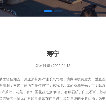
寿宁
发布时间 : 2022-04-13
梦龙曾任知县，属亚热带海洋性季风气候，境内海拔跨度大，垂直差
石幽洞；三峰古刹的在雄伟殿宇；麻竹坪水库的潋滟波光；百丈际瀑
。出产茶叶、花菇，有“中国花菇之乡”称誉。有腊石矿、白云石矿、铁矿
曾志等老一辈无产阶级革命家在这里进行艰苦卓绝的革命活动，为中