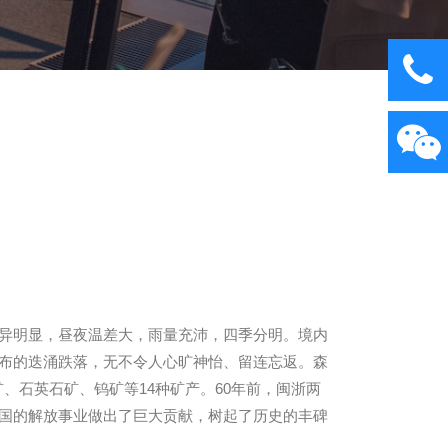
异明显，昼夜温差大，雨量充沛，四季分明。境内
布的迭涌跌落，无不令人心旷神怡、留连忘返。森
、石英石矿、钨矿等14种矿产。60年前，闽浙两
国的解放事业做出了巨大贡献，树起了历史的丰碑