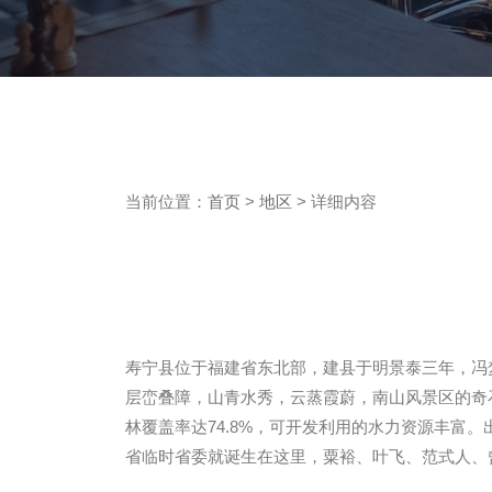
当前位置：
首页
>
地区
> 详细内容
寿宁县位于福建省东北部，建县于明景泰三年，冯
层峦叠障，山青水秀，云蒸霞蔚，南山风景区的奇
林覆盖率达74.8%，可开发利用的水力资源丰富
省临时省委就诞生在这里，粟裕、叶飞、范式人、