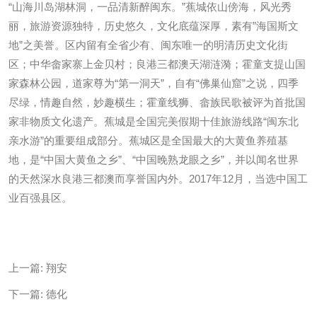
“山海川岛湖林洞，一品清新醉闽东。”蕉城依山傍海，风光秀
丽，旅游资源独特，历史悠久，文化底蕴深厚，素有”海国斯文
地”之美誉。区内留有全省少有、闽东唯一的明清历史文化街
区；中华畲家寨上金贝村；良港三都澳天湖涟漪；霍童支提山国
家森林公园，道家尊为“第一洞天”，自有“佛巢仙窟”之说，四季
尽绿，情趣自然，妙趣横生；霍童线狮、畲族民歌被评为首批国
家非物质文化遗产。蕉城是全国完美假期十佳旅游线路“闽东北
亲水游”的重要组成部分。蕉城区是全国最大的大黄鱼养殖基
地，是“中国大黄鱼之乡”、“中国晚熟龙眼之乡”，并以闻名世界
的天然深水良港三都澳而享誉国内外。2017年12月，当选中国工
业百强县区。
上一篇:
翔安
下一篇:
德化