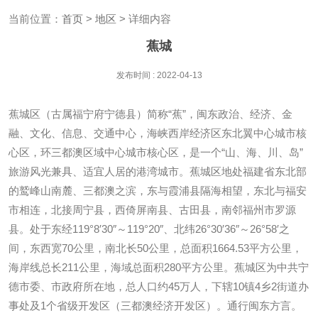
当前位置：
首页
>
地区
> 详细内容
蕉城
发布时间 : 2022-04-13
蕉城区（古属福宁府宁德县）简称“蕉”，闽东政治、经济、金
融、文化、信息、交通中心，海峡西岸经济区东北翼中心城市核
心区，环三都澳区域中心城市核心区，是一个“山、海、川、岛”
旅游风光兼具、适宜人居的港湾城市。蕉城区地处福建省东北部
的鹫峰山南麓、三都澳之滨，东与霞浦县隔海相望，东北与福安
市相连，北接周宁县，西倚屏南县、古田县，南邻福州市罗源
县。处于东经119°8′30″～119°20″、北纬26°30′36″～26°58′之
间，东西宽70公里，南北长50公里，总面积1664.53平方公里，
海岸线总长211公里，海域总面积280平方公里。蕉城区为中共宁
德市委、市政府所在地，总人口约45万人，下辖10镇4乡2街道办
事处及1个省级开发区（三都澳经济开发区）。通行闽东方言。