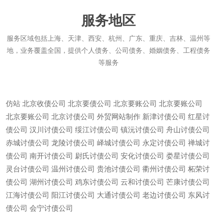
服务地区
服务区域包括上海、天津、西安、杭州、广东、重庆、吉林、温州等
地，业务覆盖全国，提供个人债务、公司债务、婚姻债务、工程债务
等服务
仿站
北京收债公司
北京要债公司
北京要账公司
北京要账公司
北京要账公司
北京讨债公司
外贸网站制作
新津讨债公司
红星讨
债公司
汉川讨债公司
绥江讨债公司
镇沅讨债公司
舟山讨债公司
赤城讨债公司
龙陵讨债公司
峄城讨债公司
永定讨债公司
禅城讨
债公司
南开讨债公司
尉氏讨债公司
安化讨债公司
娄星讨债公司
灵台讨债公司
温州讨债公司
贵池讨债公司
衢州讨债公司
柘荣讨
债公司
湖州讨债公司
鸡东讨债公司
云和讨债公司
芒康讨债公司
江海讨债公司
阳江讨债公司
大通讨债公司
老边讨债公司
东风讨
微信
13685747439
债公司
会宁讨债公司