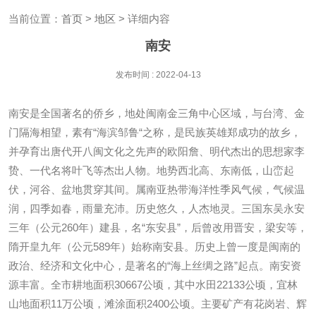
当前位置：
首页
>
地区
> 详细内容
南安
发布时间 : 2022-04-13
南安是全国著名的侨乡，地处闽南金三角中心区域，与台湾、金
门隔海相望，素有“海滨邹鲁“之称，是民族英雄郑成功的故乡，
并孕育出唐代开八闽文化之先声的欧阳詹、明代杰出的思想家李
贽、一代名将叶飞等杰出人物。地势西北高、东南低，山峦起
伏，河谷、盆地贯穿其间。属南亚热带海洋性季风气候，气候温
润，四季如春，雨量充沛。历史悠久，人杰地灵。三国东吴永安
三年（公元260年）建县，名“东安县”，后曾改用晋安，梁安等，
隋开皇九年（公元589年）始称南安县。历史上曾一度是闽南的
政治、经济和文化中心，是著名的“海上丝绸之路”起点。南安资
源丰富。全市耕地面积30667公顷，其中水田22133公顷，宜林
山地面积11万公顷，滩涂面积2400公顷。主要矿产有花岗岩、辉