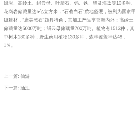
绿岩、高岭土、绢云母、叶腊石、钨、铁、铝及海盐等10多种。
花岗岩储藏量达5亿立方米，“石砻白石”质地坚硬，被列为国家甲
级建材，“康美黑石”颇具特色，其加工产品享誉海内外；高岭土
储藏量达5000万吨；绢云母储藏量700万吨。植物有1513种，其
中树木180多种，野生药用植物130多种，森林覆盖率达48．
1％。
上一篇:
仙游
下一篇:
涵江