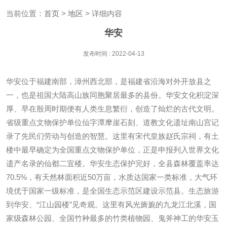
当前位置：
首页
>
地区
> 详细内容
华安
发布时间 : 2022-04-13
华安位于福建南部，漳州西北部，是福建省沿海对外开放县之
一，也是祖国大陆高山族同胞聚居最多的县份。华安文化积淀深
厚、早在殷周时期便有人类生息繁衍，创造了灿烂的古代文明。
省级重点文物保护单位仙字潭摩崖石刻、道教文化遗址南山宫记
录了先民们劳动与创造的智慧。这里有宋代皇族赵氏宗祠，有土
楼中最早确定为全国重点文物保护单位，正是申报列入世界文化
遗产名录的仙都二宜楼。华安生态保护完好，全县森林覆盖率达
70.5%，有天然林面积近50万亩，水质达国家一类标准，大气环
境优于国家一级标准，是全国生态示范区建设示范县。生态旅游
到华安、“江山园楼”见奇观。这里有风光旖旎的九龙江北溪，国
家级森林公园、全国竹种最多的竹类植物园、鬼斧神工的华安玉