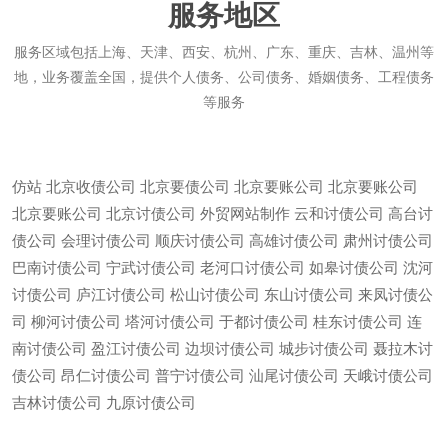
服务地区
服务区域包括上海、天津、西安、杭州、广东、重庆、吉林、温州等
地，业务覆盖全国，提供个人债务、公司债务、婚姻债务、工程债务
等服务
仿站
北京收债公司
北京要债公司
北京要账公司
北京要账公司
北京要账公司
北京讨债公司
外贸网站制作
云和讨债公司
高台讨
债公司
会理讨债公司
顺庆讨债公司
高雄讨债公司
肃州讨债公司
巴南讨债公司
宁武讨债公司
老河口讨债公司
如皋讨债公司
沈河
讨债公司
庐江讨债公司
松山讨债公司
东山讨债公司
来凤讨债公
司
柳河讨债公司
塔河讨债公司
于都讨债公司
桂东讨债公司
连
南讨债公司
盈江讨债公司
边坝讨债公司
城步讨债公司
聂拉木讨
债公司
昂仁讨债公司
普宁讨债公司
汕尾讨债公司
天峨讨债公司
微信
13685747439
吉林讨债公司
九原讨债公司