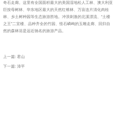
奇石走廊。这里有全国面积最大的美国湿地松人工林、澳大利亚
巨按母树林、华东地区最大的天然红锥林、万亩连片清化肉桂
林、乡土树种园等生态旅游胜地。冲浪刺激的北溪漂流、“土楼
之王”二宜楼、品种齐全的竹园、怪石嶙峋的玉雕走廊、回归自
然的森林浴是远近驰名的旅游产品。
上一篇:
君山
下一篇:
漳平