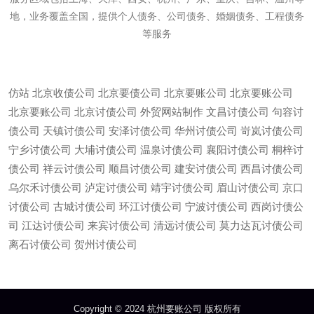
地，业务覆盖全国，提供个人债务、公司债务、婚姻债务、工程债务
等服务
仿站
北京收债公司
北京要债公司
北京要账公司
北京要账公司
北京要账公司
北京讨债公司
外贸网站制作
文昌讨债公司
句容讨
债公司
天镇讨债公司
安泽讨债公司
华州讨债公司
岢岚讨债公司
宁乡讨债公司
大埔讨债公司
温泉讨债公司
襄阳讨债公司
桐梓讨
债公司
祥云讨债公司
顺昌讨债公司
建安讨债公司
西昌讨债公司
乌尔禾讨债公司
泸定讨债公司
靖宇讨债公司
眉山讨债公司
京口
讨债公司
古城讨债公司
环江讨债公司
宁波讨债公司
西岗讨债公
司
江达讨债公司
来宾讨债公司
清远讨债公司
莫力达瓦讨债公司
微信
13685747439
离石讨债公司
贺州讨债公司
Copyright © 2024 杭州要账公司 版权所有