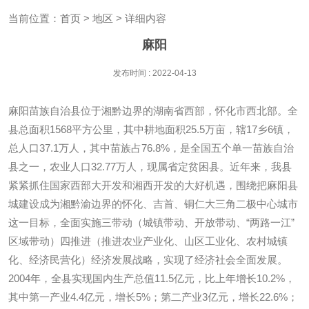
当前位置：
首页
>
地区
> 详细内容
麻阳
发布时间 : 2022-04-13
麻阳苗族自治县位于湘黔边界的湖南省西部，怀化市西北部。全
县总面积1568平方公里，其中耕地面积25.5万亩，辖17乡6镇，
总人口37.1万人，其中苗族占76.8%，是全国五个单一苗族自治
县之一，农业人口32.77万人，现属省定贫困县。近年来，我县
紧紧抓住国家西部大开发和湘西开发的大好机遇，围绕把麻阳县
城建设成为湘黔渝边界的怀化、吉首、铜仁大三角二极中心城市
这一目标，全面实施三带动（城镇带动、开放带动、“两路一江”
区域带动）四推进（推进农业产业化、山区工业化、农村城镇
化、经济民营化）经济发展战略，实现了经济社会全面发展。
2004年，全县实现国内生产总值11.5亿元，比上年增长10.2%，
其中第一产业4.4亿元，增长5%；第二产业3亿元，增长22.6%；