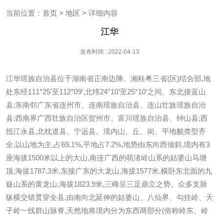
当前位置：
首页
>
地区
> 详细内容
江华
发布时间 : 2022-04-13
江华瑶族自治县位于湖南省正南边陲、湘桂粤三省(区)结合部,地
处东经111°25’至112°09′,北纬24°10’至25°10’之间。东北接蓝山
县;东南邻广东省连州市、连南瑶族自治县、连山壮族瑶族自治
县;西南界广西壮族自治区贺州市、富川瑶族自治县、钟山县;西
抵江永县,北枕道县、宁远县。境内山、丘、岗、平地貌类型齐
全,以山地为主,占69.1%,平地占7.2%,地势由东向西倾斜,境内有3
座海拔1500米以上的大山,南连广西的萌渚岭山系的姑婆山马塘
顶,海拔1787.3米,东接广东的大龙山,海拔1577米,横卧东北面的九
嶷山系的黄龙山,海拔1823.9米,三峰呈三足鼎立之势。众多支脉
纵横交错贯穿全县,由南向北延伸的姑婆山、八仙界、勾挂岭、天
子岭一线群山脉脊,天然地将境内分为东西两部分(俗称岭东、岭