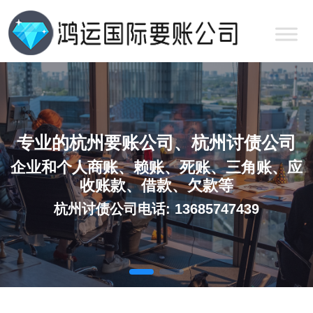
专业的杭州要账公司、杭州讨债公司
企业和个人商账、赖账、死账、三角账、应
收账款、借款、欠款等
杭州讨债公司电话: 13685747439