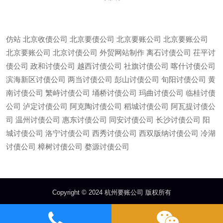
仿站
北京收债公司
北京要债公司
北京要账公司
北京要账公司
北京要账公司
北京讨债公司
外贸网站制作
离石讨债公司
茌平讨
债公司
政和讨债公司
越西讨债公司
社旗讨债公司
喀什讨债公司
滨海新区讨债公司
两当讨债公司
彭山讨债公司
旬阳讨债公司
黄
南讨债公司
繁峙讨债公司
埇桥讨债公司
玛曲讨债公司
临桂讨债
公司
泸定讨债公司
阿克陶讨债公司
稻城讨债公司
阿瓦提讨债公
司
温州讨债公司
惠东讨债公司
同安讨债公司
长沙讨债公司
阳
城讨债公司
洛宁讨债公司
西秀讨债公司
西双版纳讨债公司
冷湖
微信
13685747439
讨债公司
樟树讨债公司
婺源讨债公司
Copyright © 2024 杭州要账公司 版权所有
多年行业经验，专业的要账团队，
杭州要账公司
、
杭州讨债公司
、
杭州收账公