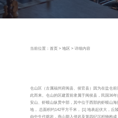
当前位置：
首页
>
地区
> 详细内容
仓山区（古属福州府闽县、侯官县）因为在盐仓前
此而来。仓山的区建置前隶属于闽侯县，民国36
安山、虾蟆山纵贯中部，其中位于西部的虾蟆山海
地， 总面积约142平方千米， [1] 地表起
由中生代熔岩，燕山期入侵岩及第四纪沉积物构成