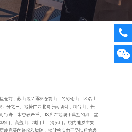
盐仓前，藤山遂又通称仓前山，简称仓山，区名由
积五分之三。地势由西北向东南倾斜，烟台山、长
可行舟，水患较严重。 区所在地属于典型的河口盆
、妙峰山、高盖山、城门山、清凉山。境内地质主要
层成宽缓的隆起和坳陷，褶皱构造由于受以后的岩