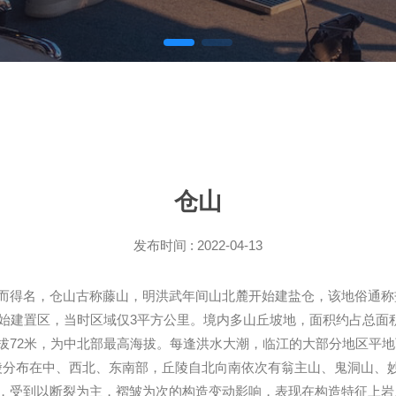
仓山
发布时间 : 2022-04-13
而得名，仓山古称藤山，明洪武年间山北麓开始建盐仓，该地俗通称
年始建置区，当时区域仅3平方公里。境内多山丘坡地，面积约占总面
拔72米，为中北部最高海拔。每逢洪水大潮，临江的大部分地区平地
伏大，丘陵分布在中、西北、东南部，丘陵自北向南依次有翁主山、鬼洞山
，受到以断裂为主，褶皱为次的构造变动影响，表现在构造特征上岩