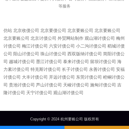
等服务
仿站
北京收债公司
北京要债公司
北京要账公司
北京要账公司
北京要账公司
北京讨债公司
外贸网站制作
观山湖讨债公司
梅州
讨债公司
梅江讨债公司
六安讨债公司
小二沟讨债公司
稻城讨债
公司
阳山讨债公司
珠山讨债公司
西双版纳讨债公司
简阳讨债公
司
越城讨债公司
墨江讨债公司
泰来讨债公司
留坝讨债公司
海
力素讨债公司
特克斯讨债公司
长子讨债公司
永善讨债公司
安福
讨债公司
大丰讨债公司
开远讨债公司
东莞讨债公司
崆峒讨债公
司
贵池讨债公司
芦山讨债公司
天峻讨债公司
施甸讨债公司
吉
微信
13685747439
隆讨债公司
天宁讨债公司
观山湖讨债公司
Copyright © 2024 杭州要账公司 版权所有