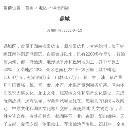
当前位置：
首页
>
地区
> 详细内容
鼎城
发布时间 : 2022-04-13
鼎城区，隶属于湖南省常德市，原名常德县，古称朗州，位于锦
绣江南的洞庭湖西滨。自秦置县以来，已有2200多年历史，县治
历为州、郡、府治所。地形以平原和丘岗地为主，其中平原占
50%，丘岗地占40%，全区总面积2344平方公里，其中耕地
116.9万亩，有湖泊8万亩，山林107万亩。粮、棉、油、猪产量
居全国百强，棉、蛋、禽、水产、水果产量列湘省前茅。区内多
次发现大溪文化、龙山文化、屈家岭文化和皂市文化遗址。东汉
沅南故城、汉寿故城、宋鼎州城城址犹在。随着北方移民两次南
迁，中原文化和湖湘文化相互交融，遂使鼎城“为文物之邦”，名
胜古迹众多。有莱公甘泉、鹤湖翔羽、龙门古洞、阳山雄峙、天
子义岗、金霞夕照、沧浪仙山、花溪仙池等名胜。2011年，全区