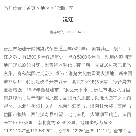
当前位置：
首页
>
地区
> 详细内容
沅江
发布时间 : 2022-04-13
沅江市始建于南朝梁武帝普通三年(522年)，素有药山、安乐、乔
江之称，有1500多年辉煌历史。早在5000多年前，现境内漉湖等
地已形成原始村落，到青铜器时代，莲子塘一带聚居村落已相当
密集。春秋战国时期,沅江成为了湘楚文化的重要发源地。新中国
成立以后，特别是改革开放以来，县域经济迅猛发展，综合势力
显著增强，1988年撤县建市。“洞庭天下水”，沅江市地处八百里
洞庭腹地，位于湖南省北部，益阳市东北部，以沅水归宿之地而
得名。东北与岳阳县交界，东南与汩罗市、湘阴县为邻，西南与
益阳市接壤，西与汉寿县相望，北与南县、大通湖区毗连。东西
长约67.67公里，南北宽约53.45公里。地理坐标为东经
112°14ˊ37″至112°56ˊ20″，北纬28°42ˊ26″至29°11ˊ17″。全市总面