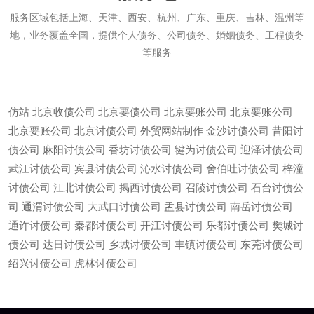
服务区域包括上海、天津、西安、杭州、广东、重庆、吉林、温州等
地，业务覆盖全国，提供个人债务、公司债务、婚姻债务、工程债务
等服务
仿站
北京收债公司
北京要债公司
北京要账公司
北京要账公司
北京要账公司
北京讨债公司
外贸网站制作
金沙讨债公司
昔阳讨
债公司
麻阳讨债公司
香坊讨债公司
犍为讨债公司
迎泽讨债公司
武江讨债公司
宾县讨债公司
沁水讨债公司
舍伯吐讨债公司
梓潼
讨债公司
江北讨债公司
揭西讨债公司
召陵讨债公司
石台讨债公
司
通渭讨债公司
大武口讨债公司
盂县讨债公司
南岳讨债公司
通许讨债公司
秦都讨债公司
开江讨债公司
乐都讨债公司
樊城讨
债公司
达日讨债公司
乡城讨债公司
丰镇讨债公司
东莞讨债公司
微信
13685747439
绍兴讨债公司
虎林讨债公司