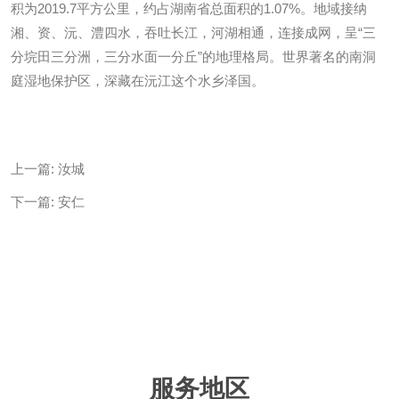
积为2019.7平方公里，约占湖南省总面积的1.07%。地域接纳
湘、资、沅、澧四水，吞吐长江，河湖相通，连接成网，呈“三
分垸田三分洲，三分水面一分丘”的地理格局。世界著名的南洞
庭湿地保护区，深藏在沅江这个水乡泽国。
上一篇:
汝城
下一篇:
安仁
服务地区