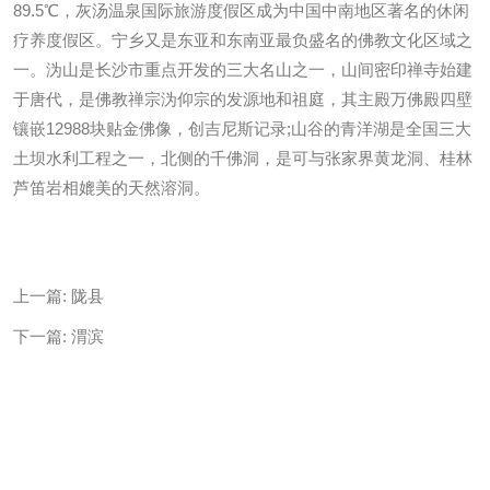
89.5℃，灰汤温泉国际旅游度假区成为中国中南地区著名的休闲
疗养度假区。宁乡又是东亚和东南亚最负盛名的佛教文化区域之
一。沩山是长沙市重点开发的三大名山之一，山间密印禅寺始建
于唐代，是佛教禅宗沩仰宗的发源地和祖庭，其主殿万佛殿四壁
镶嵌12988块贴金佛像，创吉尼斯记录;山谷的青洋湖是全国三大
土坝水利工程之一，北侧的千佛洞，是可与张家界黄龙洞、桂林
芦笛岩相媲美的天然溶洞。
上一篇:
陇县
下一篇:
渭滨