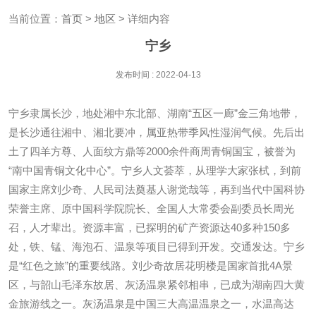
当前位置：
首页
>
地区
> 详细内容
宁乡
发布时间 : 2022-04-13
宁乡隶属长沙，地处湘中东北部、湖南“五区一廊”金三角地带，
是长沙通往湘中、湘北要冲，属亚热带季风性湿润气候。先后出
土了四羊方尊、人面纹方鼎等2000余件商周青铜国宝，被誉为
“南中国青铜文化中心”。宁乡人文荟萃，从理学大家张栻，到前
国家主席刘少奇、人民司法奠基人谢觉哉等，再到当代中国科协
荣誉主席、原中国科学院院长、全国人大常委会副委员长周光
召，人才辈出。资源丰富，已探明的矿产资源达40多种150多
处，铁、锰、海泡石、温泉等项目已得到开发。交通发达。宁乡
是“红色之旅”的重要线路。刘少奇故居花明楼是国家首批4A景
区，与韶山毛泽东故居、灰汤温泉紧邻相串，已成为湖南四大黄
金旅游线之一。灰汤温泉是中国三大高温温泉之一，水温高达