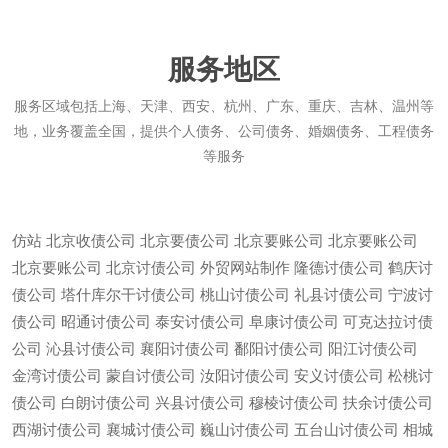
服务地区
服务区域包括上海、天津、西安、杭州、广东、重庆、吉林、温州等
地，业务覆盖全国，提供个人债务、公司债务、婚姻债务、工程债务
等服务
仿站
北京收债公司
北京要债公司
北京要账公司
北京要账公司
北京要账公司
北京讨债公司
外贸网站制作
隆德讨债公司
鹤庆讨
债公司
塔什库尔干讨债公司
桃山讨债公司
礼县讨债公司
宁波讨
债公司
昭通讨债公司
泰安讨债公司
阜康讨债公司
可克达拉讨债
公司
沁县讨债公司
襄阳讨债公司
鄱阳讨债公司
阳江讨债公司
金湾讨债公司
蒙自讨债公司
汝阳讨债公司
安义讨债公司
松桃讨
债公司
白朗讨债公司
兴县讨债公司
穆棱讨债公司
扶余讨债公司
西湖讨债公司
襄城讨债公司
巍山讨债公司
五台山讨债公司
相城
微信
13685747439