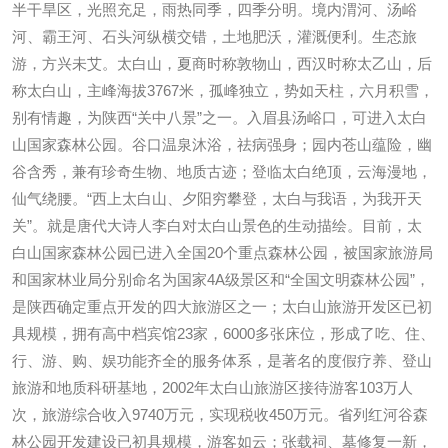
半干旱区，光照充足，雨热同季，四季分明。境内渭河、汤峪
河、霸王河、石头河纵横交错，土地肥沃，灌溉便利。生态旅
游，方兴未艾。太白山，夏商时称敦物山，西汉时称太乙山，后
称太白山，主峰海拔3767米，孤峰独立，势如天柱，六月积雪，
别有情趣，为陕西“关中八景”之一。入眉县汤峪口，可进入太白
山国家森林公园。谷口温泉沐浴，祛病强身；园内苍山蕴险，幽
谷含秀，兼有珍奇生物、地质古迹；登临太白绝顶，云海漫地，
仙气绕腰。“西上太白山、夕阳穷攀登，太白与我语，为我开天
关”。就是唐代大诗人李白对太白山景色的生动描绘。目前，太
白山国家森林公园已进入全国20个重点森林公园，被国家旅游局
和国家林业局分别命名为国家4A级景区和“全国文明森林公园”，
是陕西确定重点开发的四大旅游区之一；太白山旅游开发区已初
具规模，拥有高中档宾馆23家，6000多张床位，形成了吃、住、
行、游、购、娱功能齐全的服务体系，是著名的度假疗养、登山
旅游和地质科研基地，2002年太白山旅游区接待游客103万人
次，旅游综合收入9740万元，实现税收450万元。省列红河谷森
林公园开发建设已初具规模，游客如云；张载祠、墓修复一新，