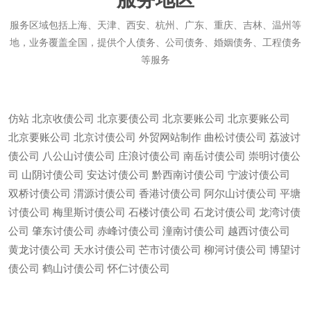
服务区域包括上海、天津、西安、杭州、广东、重庆、吉林、温州等
地，业务覆盖全国，提供个人债务、公司债务、婚姻债务、工程债务
等服务
仿站
北京收债公司
北京要债公司
北京要账公司
北京要账公司
北京要账公司
北京讨债公司
外贸网站制作
曲松讨债公司
荔波讨
债公司
八公山讨债公司
庄浪讨债公司
南岳讨债公司
崇明讨债公
司
山阴讨债公司
安达讨债公司
黔西南讨债公司
宁波讨债公司
双桥讨债公司
渭源讨债公司
香港讨债公司
阿尔山讨债公司
平塘
讨债公司
梅里斯讨债公司
石楼讨债公司
石龙讨债公司
龙湾讨债
公司
肇东讨债公司
赤峰讨债公司
潼南讨债公司
越西讨债公司
黄龙讨债公司
天水讨债公司
芒市讨债公司
柳河讨债公司
博望讨
微信
13685747439
债公司
鹤山讨债公司
怀仁讨债公司