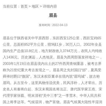
当前位置：
首页
>
地区
> 详细内容
眉县
发布时间 : 2022-04-13
眉县位于陕西省关中平原西部，东距西安125公里，西距宝鸡65
公里。总面积852平方公里，辖9镇1乡，30万人口。2002年全县
国内生产总值10.8亿元，地方财政收入3744万元，农民人均纯收
入1436元。历史渊远，人杰地灵。眉县为西周部落发祥地之一，
2003年1月19日在眉县境内出土的27件西周青铜重器，被考古界
称为21世纪重大考古发现之一。眉县周之先封国曰“邰”，夏禹受
舜禅封爵曰“微国”。东汉末权臣董卓在境内筑“眉坞城”，故古称
眉坞。从古至今，这里风物传说优美，民风淳朴，人才辈出。历
史名人有秦将白起、东汉末蜀国名将法正、唐代医学家王焘、宋
代理学家张载、明末清初“关中三李”之一李雪木、中华人民共和
国上将李达等。气候湿润，物产富饶。眉县气候属大陆性半湿润