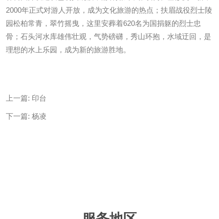
2000年正式对游人开放，成为文化旅游的热点；扶眉战役烈士陵
园松柏常青，翠竹摇曳，这里安葬着620名为国捐躯的烈士忠
骨；石头河水库雄伟壮观，气势磅礴，秀山环抱，水域迂回，是
理想的水上乐园，成为新的旅游胜地。
上一篇:
印台
下一篇:
杨凌
服务地区