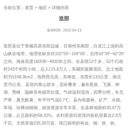
当前位置：
首页
>
地区
> 详细内容
迭部
发布时间 : 2022-04-13
迭部县位于青藏高原东部边缘，甘南州东南部，白龙江上游的高
山峡谷地带。地理坐标东径102°55′~104°05′，北纬33°39′~42°20′
之间。海拔高度1600米~4920米之间。全县辖12个乡，52个行政
村243个村民小组，总人口5.6万人，系藏民族聚居区。总土地面
积为5108.3km2，地势西北高，东南低，东西长110公里，南北
宽75公里。县境内青山碧水，层岭叠章，遍布悬泉、飞瀑、神
湖、秀峰、隘峡等奇丽而壮观。气候温和湿润，四季分明，冬无
严寒，夏无酷暑。年平均气温6.7℃。县内有森林、矿产、水能、
草场、珍稀动植物，旅游资源非常丰富。全县林地面积30.07万
公顷，占总面积的58.32%。水利资源目前境内装机容量达2.9万
千瓦。天然草场235.28万亩。现已探明的有金、铜、铁、钒、