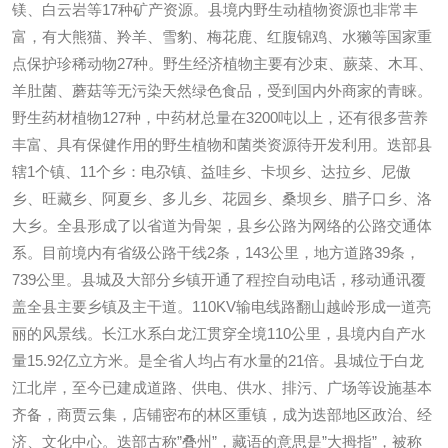
镁、白云岩等17种矿产资源。县境内野生动植物资源也非常丰
富，有大熊猫、羚羊、雪豹、梅花鹿、红腹锦鸡、水獭等国家重
点保护珍稀动物27种。野生经济植物主要有沙束、蕨菜、木耳、
羊肚菌、蘑菇等无污染天然绿色食品，受到国内外商家的青睐。
野生药材植物127种，中药材总量在3200吨以上，还有很多营养
丰富、具有保健作用的野生植物和菌类资源待开发利用。迭部县
辖1个镇、11个乡：电尕镇、益哇乡、卡坝乡、达拉乡、尼傲
乡、旺藏乡、阿夏乡、多儿乡、花园乡、桑坝乡、腊子口乡、洛
大乡。全县形成了以省道为骨架，县乡公路为网络的公路交通体
系。目前境内有省级公路干线2条，143公里，地方道路39条，
739公里。县城及大部分乡镇开通了程控自动电话，移动通讯覆
盖全县主要乡镇及主干道。110KV输电线路翻山越岭形成一道亮
丽的风景线。长江水系白龙江贯穿全境110公里，县境内自产水
量15.92亿立方米。是全省人均占有水量的21倍。县城位于白龙
江北岸，至今已建成道路、供电、供水、排污、广场等设施基本
齐备，商贾云集，店铺密布的林区重镇，成为迭部地区政治、经
济、文化中心。迭部古称”叠州”，藏语的意思是”大拇指”，被称