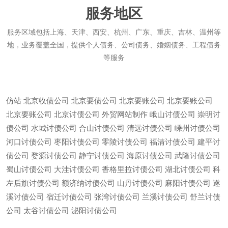
服务地区
服务区域包括上海、天津、西安、杭州、广东、重庆、吉林、温州等
地，业务覆盖全国，提供个人债务、公司债务、婚姻债务、工程债务
等服务
仿站
北京收债公司
北京要债公司
北京要账公司
北京要账公司
北京要账公司
北京讨债公司
外贸网站制作
峨山讨债公司
崇明讨
债公司
水城讨债公司
合山讨债公司
清远讨债公司
嵊州讨债公司
河口讨债公司
枣阳讨债公司
零陵讨债公司
福清讨债公司
建平讨
债公司
婺源讨债公司
静宁讨债公司
海原讨债公司
武隆讨债公司
蜀山讨债公司
大洼讨债公司
香格里拉讨债公司
湖北讨债公司
科
左后旗讨债公司
额济纳讨债公司
山丹讨债公司
麻阳讨债公司
遂
溪讨债公司
宿迁讨债公司
张湾讨债公司
兰溪讨债公司
舒兰讨债
微信
13685747439
公司
太谷讨债公司
泌阳讨债公司