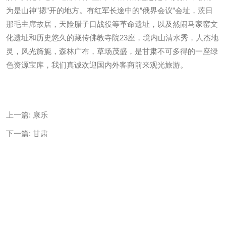
为是山神”摁”开的地方。有红军长途中的”俄界会议”会址，茨日
那毛主席故居，天险腊子口战役等革命遗址，以及然闹马家窑文
化遗址和历史悠久的藏传佛教寺院23座，境内山清水秀，人杰地
灵，风光旖旎，森林广布，草场茂盛，是甘肃不可多得的一座绿
色资源宝库，我们真诚欢迎国内外客商前来观光旅游。
上一篇:
康乐
下一篇:
甘肃