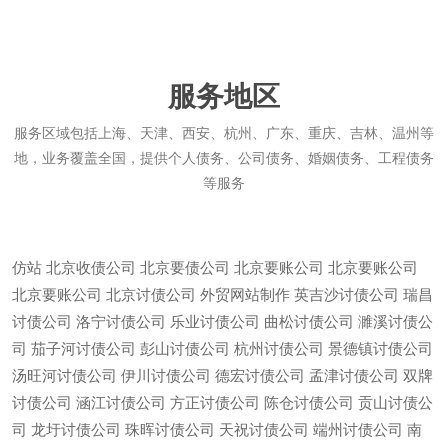
服务地区
服务区域包括上海、天津、西安、杭州、广东、重庆、吉林、温州等
地，业务覆盖全国，提供个人债务、公司债务、婚姻债务、工程债务
等服务
仿站
北京收债公司
北京要债公司
北京要账公司
北京要账公司
北京要账公司
北京讨债公司
外贸网站制作
英吉沙讨债公司
瑞昌
讨债公司
洛宁讨债公司
乐业讨债公司
曲松讨债公司
濉溪讨债公
司
茄子河讨债公司
彭山讨债公司
杭州讨债公司
景德镇讨债公司
汤旺河讨债公司
伊川讨债公司
德宏讨债公司
孟津讨债公司
双牌
讨债公司
涵江讨债公司
方正讨债公司
陈仓讨债公司
贡山讨债公
司
龙圩讨债公司
珠晖讨债公司
天祝讨债公司
端州讨债公司
南