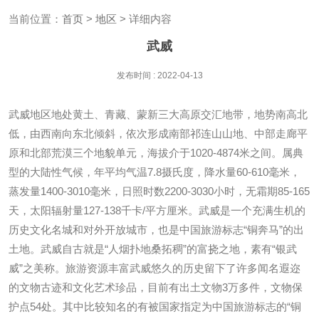
当前位置：
首页
>
地区
> 详细内容
武威
发布时间 : 2022-04-13
武威地区地处黄土、青藏、蒙新三大高原交汇地带，地势南高北
低，由西南向东北倾斜，依次形成南部祁连山山地、中部走廊平
原和北部荒漠三个地貌单元，海拔介于1020-4874米之间。属典
型的大陆性气候，年平均气温7.8摄氏度，降水量60-610毫米，
蒸发量1400-3010毫米，日照时数2200-3030小时，无霜期85-165
天，太阳辐射量127-138千卡/平方厘米。武威是一个充满生机的
历史文化名城和对外开放城市，也是中国旅游标志“铜奔马”的出
土地。武威自古就是“人烟扑地桑拓稠”的富挠之地，素有“银武
威”之美称。旅游资源丰富武威悠久的历史留下了许多闻名遐迩
的文物古迹和文化艺术珍品，目前有出土文物3万多件，文物保
护点54处。其中比较知名的有被国家指定为中国旅游标志的“铜