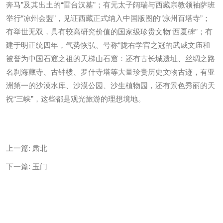
奔马”及其出土的“雷台汉墓”；有元太子阔瑞与西藏宗教领袖萨班
举行“凉州会盟”，见证西藏正式纳入中国版图的“凉州百塔寺”；
有举世无双，具有较高研究价值的国家级珍贵文物“西夏碑”；有
建于明正统四年，气势恢弘、号称“陇右学宫之冠的武威文庙和
被誉为中国石窟之祖的天梯山石窟：还有古长城遗址、丝绸之路
名刹海藏寺、古钟楼、罗什寺塔等大量珍贵历史文物古迹，有亚
洲第一的沙漠水库、沙漠公园、沙生植物园，还有景色秀丽的天
祝“三峡”，这些都是观光旅游的理想境地。
上一篇:
肃北
下一篇:
玉门