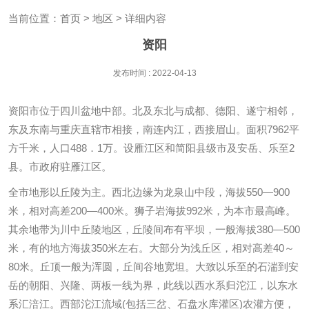
当前位置：
首页
>
地区
> 详细内容
资阳
发布时间 : 2022-04-13
资阳市位于四川盆地中部。北及东北与成都、德阳、遂宁相邻，
东及东南与重庆直辖市相接，南连内江，西接眉山。面积7962平
方千米，人口488．1万。设雁江区和简阳县级市及安岳、乐至2
县。市政府驻雁江区。
全市地形以丘陵为主。西北边缘为龙泉山中段，海拔550—900
米，相对高差200—400米。狮子岩海拔992米，为本市最高峰。
其余地带为川中丘陵地区，丘陵间布有平坝，一般海拔380—500
米，有的地方海拔350米左右。大部分为浅丘区，相对高差40～
80米。丘顶一般为浑圆，丘间谷地宽坦。大致以乐至的石湍到安
岳的朝阳、兴隆、两板一线为界，此线以西水系归沱江，以东水
系汇涪江。西部沱江流域(包括三岔、石盘水库灌区)农灌方便，