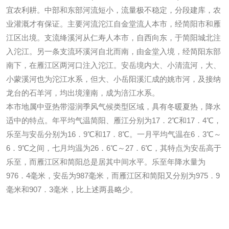
宜农利耕。中部和东部河流短小，流量极不稳定，分段建库，农
业灌溉才有保证。主要河流沱江自金堂流人本市，经简阳市和雁
江区出境。支流绛溪河从仁寿人本市，自西向东，于简阳城北注
入沱江。另一条支流环溪河自北而南，由金堂入境，经简阳东部
南下，在雁江区两河口注入沱江。安岳境内大、小清流河，大、
小蒙溪河也为沱江水系，但大、小岳阳溪汇成的姚市河，及接纳
龙台的石羊河，均出境潼南，成为涪江水系。
本市地属中亚热带湿润季风气候类型区域，具有冬暖夏热，降水
适中的特点。年平均气温简阳、雁江分别为17．2℃和17．4℃，
乐至与安岳分别为16．9℃和17．8℃。一月平均气温在6．3℃～
6．9℃之间，七月均温为26．6℃～27．6℃，其特点为安岳高于
乐至，而雁江区和简阳总是居其中间水平。乐至年降水量为
976．4毫米，安岳为987毫米，而雁江区和简阳又分别为975．9
毫米和907．3毫米，比上述两县略少。