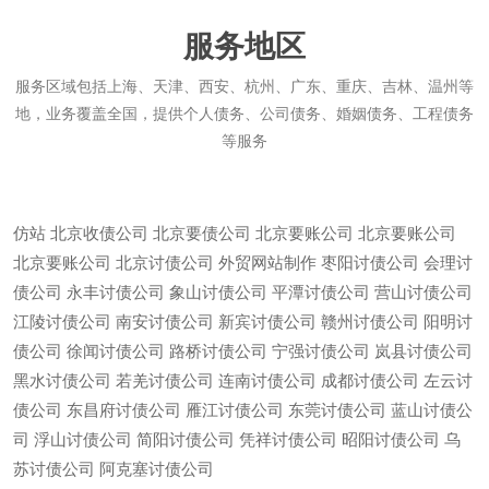
服务地区
服务区域包括上海、天津、西安、杭州、广东、重庆、吉林、温州等
地，业务覆盖全国，提供个人债务、公司债务、婚姻债务、工程债务
等服务
仿站
北京收债公司
北京要债公司
北京要账公司
北京要账公司
北京要账公司
北京讨债公司
外贸网站制作
枣阳讨债公司
会理讨
债公司
永丰讨债公司
象山讨债公司
平潭讨债公司
营山讨债公司
江陵讨债公司
南安讨债公司
新宾讨债公司
赣州讨债公司
阳明讨
债公司
徐闻讨债公司
路桥讨债公司
宁强讨债公司
岚县讨债公司
黑水讨债公司
若羌讨债公司
连南讨债公司
成都讨债公司
左云讨
债公司
东昌府讨债公司
雁江讨债公司
东莞讨债公司
蓝山讨债公
司
浮山讨债公司
简阳讨债公司
凭祥讨债公司
昭阳讨债公司
乌
微信
13685747439
苏讨债公司
阿克塞讨债公司