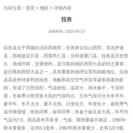
当前位置：
首页
>
地区
> 详细内容
拉孜
发布时间 : 2022-04-13
拉孜县位于西藏自治区西南部，念青唐古拉山西部，东连萨迦
县，西南接定日县，西靠昂仁县，北邻谢通门县。拉孜县历史悠
久，地域开阔，交通便利，是日喀则地区西部七县必经之要塞，
是日喀则西部大县之一，具有重要的地理位置和战略地位。拉孜
县高原奇特多样的地形，地貌和高空空气环流等诸多因素的影
响，形成了日照强烈，气温较低，温差大，雨水集中，干湿明
显，冬春季少雨雪多大风的气候特点。五年气候可分为冬半年、
夏半年、冬不太冷、夏不太热、日变化天、年变化小，春秋季气
温升降缓慢，雨热同季，燥旱同季，冬春干燥且多大风，年平均
气温为7.0。因高原奇异多变，气候、降雨量极不稳定，1980年
降水量最多，达355.1毫米，1982年降水量最少，史有122.9毫