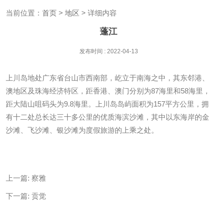
当前位置：
首页
>
地区
> 详细内容
蓬江
发布时间 : 2022-04-13
上川岛地处广东省台山市西南部，屹立于南海之中，其东邻港、
澳地区及珠海经济特区，距香港、澳门分别为87海里和58海里，
距大陆山咀码头为9.8海里。上川岛岛屿面积为157平方公里，拥
有十二处总长达三十多公里的优质海滨沙滩，其中以东海岸的金
沙滩、飞沙滩、银沙滩为度假旅游的上乘之处。
上一篇:
察雅
下一篇:
贡觉