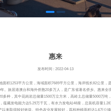
惠来
发布时间 : 2022-04-13
面积1253平方公里，海域面积7689平方公里，海岸线长82公里，
今479年。旅居港澳台和海外侨胞20多万人，是广东省著名侨乡。惠来
多种，其中花岗岩总储量1500万立方米，高岭土总储量5000万吨
，蕴藏发电能力达5.29万千瓦，有水力发电站48座，总装机容量1.
年投产以来取得较好效益。特色农业发展较好，荔枝种植面积达1.6万