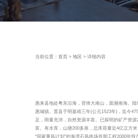
当前位置：
首页
>
地区
> 详细内容
惠来县地处粤东沿海，背倚大南山，面濒南海。陆地
惠城镇。置县于明嘉靖三年(公元1523年)，迄
足，雨量充沛，自然资源丰富。已探明的矿产资源20
富。有水库，山塘200多座，总库容量近4亿立方米
“国家乘风计划”的海湾石风电场首期工程2000