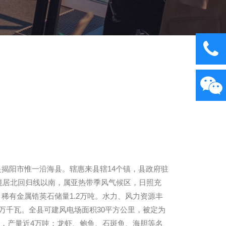
是揭阳市惟一沿海县。辖惠来县辖14个镇，县政府驻
全境居北回归线以南，属亚热带季风气候区，日照充
，稀有金属锆英石储量1.2万吨。水力、风力资源丰
28万千瓦。全县可建风电场面积30平方公里，被定为
公顷，产量近4万吨；龙虾、鲍鱼、石斑鱼、海胆等名