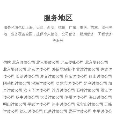
服务地区
服务区域包括上海、天津、西安、杭州、广东、重庆、吉林、温州等
地，业务覆盖全国，提供个人债务、公司债务、婚姻债务、工程债务
等服务
仿站
北京收债公司
北京要债公司
北京要账公司
北京要账公司
北京要账公司
北京讨债公司
外贸网站制作
孟津讨债公司
弥渡讨
债公司
长治讨债公司
遵义讨债公司
启东讨债公司
红山讨债公司
阿荣旗讨债公司
澄海讨债公司
哈尔滨讨债公司
监利讨债公司
加
查讨债公司
浪卡子讨债公司
沙县讨债公司
石柱讨债公司
雁江讨
债公司
扬中讨债公司
大英讨债公司
伊州讨债公司
海口讨债公司
明山讨债公司
平武讨债公司
路南讨债公司
元宝山讨债公司
五峰
讨债公司
德江讨债公司
巴楚讨债公司
梁平讨债公司
牟平讨债公
微信
13685747439