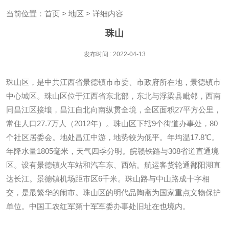
当前位置：
首页
>
地区
> 详细内容
珠山
发布时间 : 2022-04-13
珠山区，是中共江西省景德镇市市委、市政府所在地，景德镇市
中心城区。珠山区位于江西省东北部，东北与浮梁县毗邻，西南
同昌江区接壤，昌江自北向南纵贯全境，全区面积27平方公里，
常住人口27.7万人（2012年）。珠山区下辖9个街道办事处，80
个社区居委会。地处昌江中游，地势较为低平。年均温17.8℃。
年降水量1805毫米，天气四季分明。皖赣铁路与308省道直通境
区。设有景德镇火车站和汽车东、西站。航运客货轮通鄱阳湖直
达长江。景德镇机场距市区6千米。珠山路与中山路成十字相
交，是最繁华的闹市。珠山区的明代品陶斋为国家重点文物保护
单位。中国工农红军第十军军委办事处旧址在也境内。