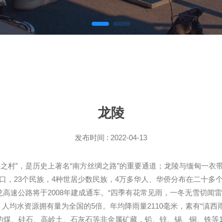
龙陵
发布时间 : 2022-04-13
之村”，是历史上著名“南方丝绸之路”的重要通道；龙陵与缅甸一衣带
人口，23个民族，4种世居少数民族，4万多华人、华侨分布在二十多
保龙高速公路将于2008年建成通车。“四季有花常见雨，一冬无雪切闻
瓦，人均水资源拥有量为全国的5倍。年均降雨量2110毫米，素有“滇西
丰富的煤、硅石、高岭土、石灰石等非金属矿藏，铅、锌、锡、铜、铁等