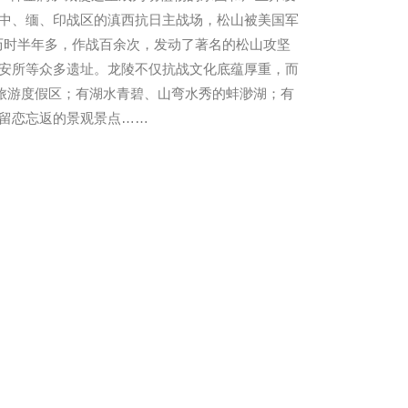
中、缅、印战区的滇西抗日主战场，松山被美国军
军历时半年多，作战百余次，发动了著名的松山攻坚
安所等众多遗址。龙陵不仅抗战文化底蕴厚重，而
旅游度假区；有湖水青碧、山弯水秀的蚌渺湖；有
留恋忘返的景观景点……