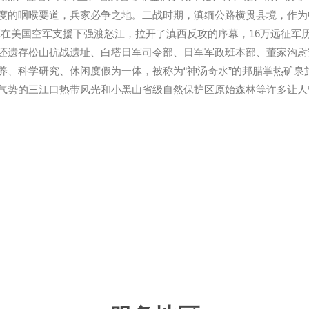
度的咽喉要道，兵家必争之地。二战时期，滇缅公路横贯县境，作为
远征军在美国空军支援下强渡怒江，拉开了滇西反攻的序幕，16万远征
还遗存松山抗战遗址、白塔日军司令部、日军军政班本部、董家沟尉
养、科学研究、休闲度假为一体，被称为“神汤奇水”的邦腊掌热矿泉
气势的三江口热带风光和小黑山省级自然保护区原始森林等许多让人