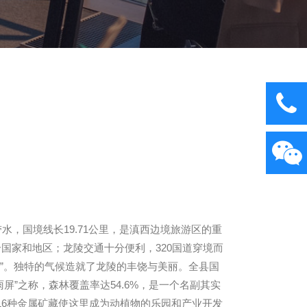
水，国境线长19.71公里，是滇西边境旅游区的重
个国家和地区；龙陵交通十分便利，320国道穿境而
雷”。独特的气候造就了龙陵的丰饶与美丽。全县国
雨屏”之称，森林覆盖率达54.6%，是一个名副其实
16种金属矿藏使这里成为动植物的乐园和产业开发