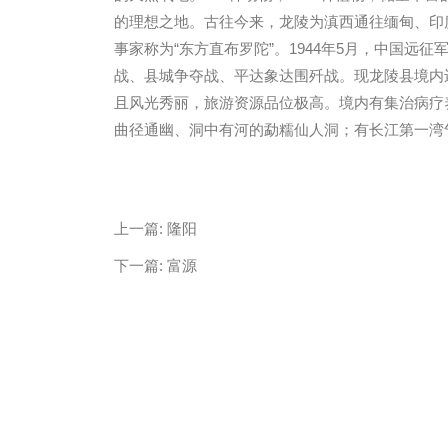
的理想之地。古往今来，龙陵为滇西通往缅甸、印
事家称为“东方直布罗陀”。1944年5月，中国
战、县城争夺战、平达象达围歼战。现龙陵县境内
且风光秀丽，旅游资源品位极高。境内有集治病疗
曲径通幽、洞中有河的勐糯仙人洞；有长江第一湾
微信
13685747439
上一篇:
隆阳
下一篇:
富源