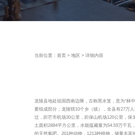
当前位置：
首页
>
地区
> 详细内容
龙陵县地处祖国西南边陲，古称黑水笼，意为“林中
要组成部分；龙陵辖10个乡（镇），全县有27万
过，距芒市机场30公里，距保山机场120公里，
土面积2884平方公里，水能蕴藏量为54.59万千
的天然氧吧。201种动物，1213种植物，储量