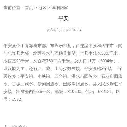
当前位置：
首页
>
地区
> 详细内容
平安
发布时间 : 2022-04-13
平安县位于青海省东部。东靠乐都县，西连湟中县和西宁市，南
与化隆县为邻，北隔湟水与互助县相望。全县南北长33.6千米，
东西宽23千米，总面积750平方千米。总人口11万（2004年）。
以汉族为主，还有回、藏、土等少数民族。平安县辖3个镇、5个
民族乡：平安镇、小峡镇、三合镇、洪水泉回族乡、石灰窑回族
乡、古城回族乡、沙沟回族乡、巴藏沟回族乡。县人民政府驻平
安镇，距省会西宁35千米。邮编：810600。代码：632121。区
号：0972。