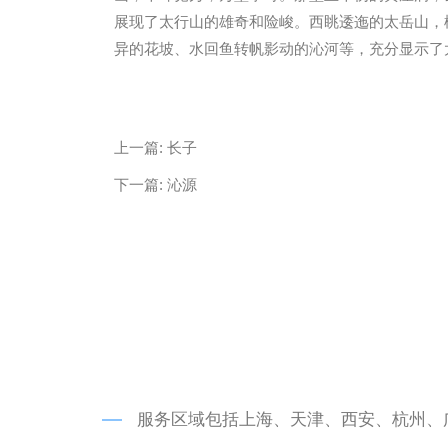
展现了太行山的雄奇和险峻。西眺逶迤的太岳山，
异的花坡、水回鱼转帆影动的沁河等，充分显示了
微信
13685747439
上一篇:
长子
下一篇:
沁源
服务区域包括上海、天津、西安、杭州、