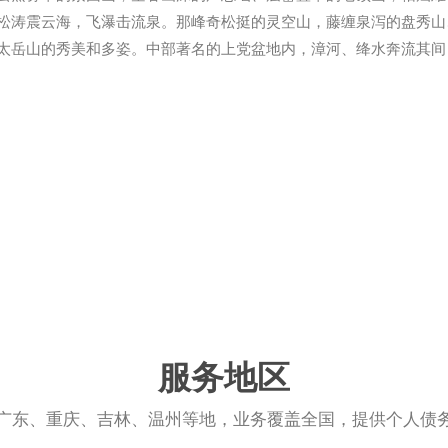
松涛震云海，飞瀑击流泉。那峰奇松挺的灵空山，藤缠泉泻的盘秀山
太岳山的秀美和多姿。中部著名的上党盆地内，漳河、绛水奔流其间
服务地区
广东、重庆、吉林、温州等地，业务覆盖全国，提供个人债