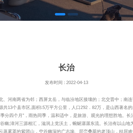
长治
发布时间 : 2022-04-13
北、河南两省为邻；西屏太岳，与临汾地区接壤的；北交晋中；南连
个县市区,面积l.5万平方公里，人口292．82万，是山西著名的米粮产
季分四个月”，雨热同季，温和适中，是旅游、观光的理想胜地。长治
密谷幽;漳河三源相汇，滋润上党沃土，蜿蜒潺潺东流。长治有以山地
云蒸雾罩的紫团山，空谷幽深的广志垴、层峦叠翠的老顶山，桔屈难