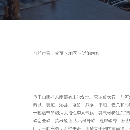
当前位置：
首页
>
地区
> 详细内容
位于山西省东南部的上党盆地，它东倚太行，与河
黎城、襄垣、沁县、屯留、武乡、平顺、壶关和沁源共13
于暖温带半湿润大陆性季风气候，其气候特征为“四
峰峦叠嶂，英雄隘险;太岳群耸峙，巍峨峻秀，标
山，千峰竞秀，万壑争奇。那壁立千仞的黄崖洞，