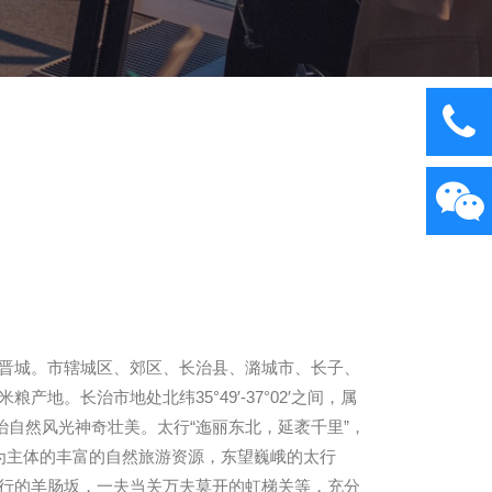
晋城。市辖城区、郊区、长治县、潞城市、长子、
地。长治市地处北纬35°49′-37°02′之间，属
自然风光神奇壮美。太行“迤丽东北，延袤千里”，
为主体的丰富的自然旅游资源，东望巍峨的太行
行的羊肠坂，一夫当关万夫莫开的虹梯关等，充分