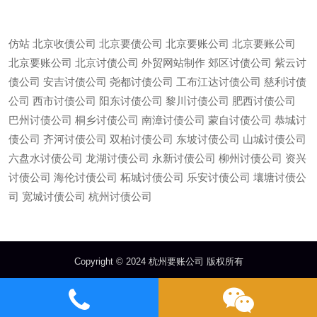
仿站
北京收债公司
北京要债公司
北京要账公司
北京要账公司
北京要账公司
北京讨债公司
外贸网站制作
郊区讨债公司
紫云讨
债公司
安吉讨债公司
尧都讨债公司
工布江达讨债公司
慈利讨债
公司
西市讨债公司
阳东讨债公司
黎川讨债公司
肥西讨债公司
巴州讨债公司
桐乡讨债公司
南漳讨债公司
蒙自讨债公司
恭城讨
债公司
齐河讨债公司
双柏讨债公司
东坡讨债公司
山城讨债公司
六盘水讨债公司
龙湖讨债公司
永新讨债公司
柳州讨债公司
资兴
讨债公司
海伦讨债公司
柘城讨债公司
乐安讨债公司
壤塘讨债公
微信
13685747439
司
宽城讨债公司
杭州讨债公司
Copyright © 2024 杭州要账公司 版权所有
多年行业经验，专业的要账团队，
杭州要账公司
、
杭州讨债公司
、
杭州收账公
司
选择我们更放心！