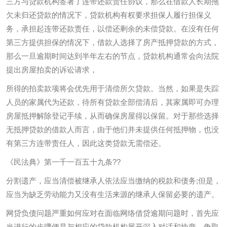
三方与贷款机构签署了连带还款责任协议，那么在借款人长期拖
欠未归还贷款的情况下，贷款机构有权要求担保人履行担保义
务，承担起连带还款责任，以偿还剩余的未偿贷款。在没有任何
第三方提供担保的情况下，借款人选择了房产抵押贷款的方式，
那么一旦逾期时间达到半年左右的节点，贷款机构通常会向法院
提出房屋拍卖的诉讼请求，
所得的拍卖款项将会优先用于清偿所欠贷款。当然，如果是失踪
人员的家属代为还款，待所有贷款全部偿清后，其家属即可办理
房屋抵押解除登记手续，从而确保房屋得以保留。对于那些选择
无抵押贷款的借款人而言，由于他们并未提供任何抵押物，也没
有第三方连带责任人，因此这类贷款无需偿还。
《民法典》第一千一百五十九条??
分割遗产，应当清偿被继承人依法应当缴纳的税款和债务;但是，
应当为缺乏劳动能力又没有生活来源的继承人保留必要的遗产。
网贷负债问题严重如何应对在面临网络借贷逾期问题时，首先应
当进行的步骤便是与相应的贷款机构展开深入对话和协商，争取