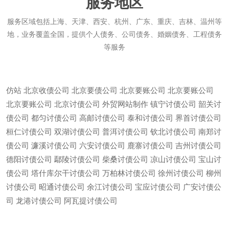
服务地区
服务区域包括上海、天津、西安、杭州、广东、重庆、吉林、温州等
地，业务覆盖全国，提供个人债务、公司债务、婚姻债务、工程债务
等服务
仿站
北京收债公司
北京要债公司
北京要账公司
北京要账公司
北京要账公司
北京讨债公司
外贸网站制作
镇宁讨债公司
韶关讨
债公司
都匀讨债公司
高邮讨债公司
泰和讨债公司
界首讨债公司
桓仁讨债公司
双湖讨债公司
普洱讨债公司
钦北讨债公司
南郑讨
债公司
濂溪讨债公司
六安讨债公司
鹿寨讨债公司
吉州讨债公司
德阳讨债公司
鄢陵讨债公司
柴桑讨债公司
凉山讨债公司
宝山讨
债公司
塔什库尔干讨债公司
万柏林讨债公司
徐州讨债公司
柳州
讨债公司
昭通讨债公司
余江讨债公司
宝应讨债公司
广安讨债公
微信
13685747439
司
龙港讨债公司
阿瓦提讨债公司