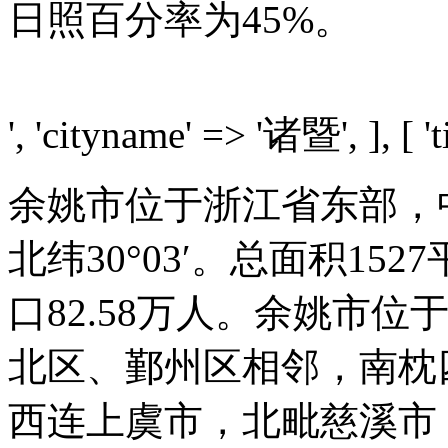
日照百分率为45%。
', 'cityname' => '诸暨', ], [ 't
余姚市位于浙江省东部，中心
北纬30°03′。总面积15
口82.58万人。余姚市
北区、鄞州区相邻，南枕
西连上虞市，北毗慈溪市