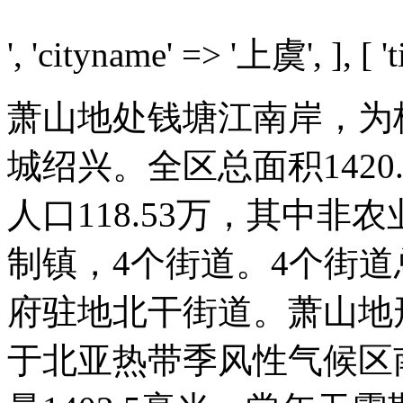
', 'cityname' => '上虞', ], [ 't
萧山地处钱塘江南岸，为
城绍兴。全区总面积1420
人口118.53万，其中非农
制镇，4个街道。4个街道总
府驻地北干街道。萧山地
于北亚热带季风性气候区南