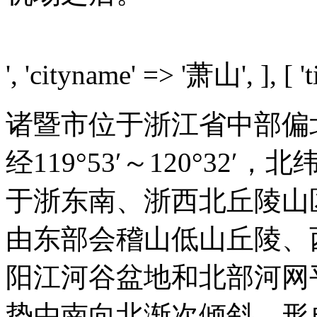
', 'cityname' => '萧山', ], [ 'ti
诸暨市位于浙江省中部偏
经119°53′～120°32′，北
于浙东南、浙西北丘陵山
由东部会稽山低山丘陵、
阳江河谷盆地和北部河网
势由南向北渐次倾斜，形