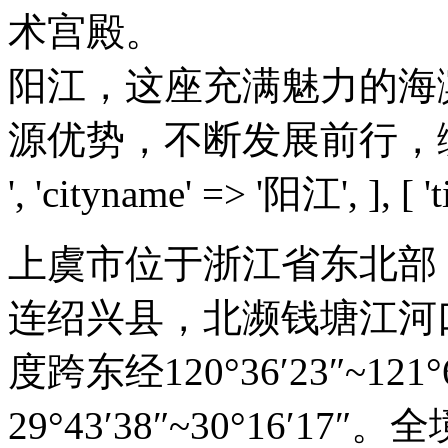
术宫殿。
阳江，这座充满魅力的海
源优势，不断发展前行，
', 'cityname' => '阳江', ], [ 't
上虞市位于浙江省东北部
连绍兴县，北濒钱塘江河
度跨东经120°36′23″~121
29°43′38″~30°16′