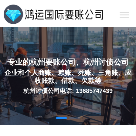
专业的杭州要账公司、杭州讨债公司
企业和个人商账、赖账、死账、三角账、应
收账款、借款、欠款等
杭州讨债公司电话: 13685747439