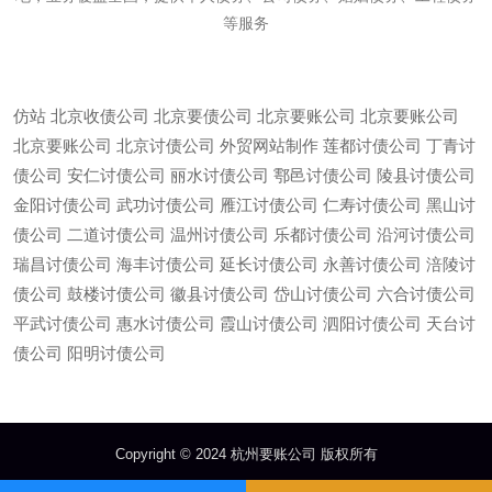
等服务
仿站
北京收债公司
北京要债公司
北京要账公司
北京要账公司
北京要账公司
北京讨债公司
外贸网站制作
莲都讨债公司
丁青讨
债公司
安仁讨债公司
丽水讨债公司
鄠邑讨债公司
陵县讨债公司
金阳讨债公司
武功讨债公司
雁江讨债公司
仁寿讨债公司
黑山讨
债公司
二道讨债公司
温州讨债公司
乐都讨债公司
沿河讨债公司
瑞昌讨债公司
海丰讨债公司
延长讨债公司
永善讨债公司
涪陵讨
债公司
鼓楼讨债公司
徽县讨债公司
岱山讨债公司
六合讨债公司
平武讨债公司
惠水讨债公司
霞山讨债公司
泗阳讨债公司
天台讨
微信
13685747439
债公司
阳明讨债公司
Copyright © 2024 杭州要账公司 版权所有